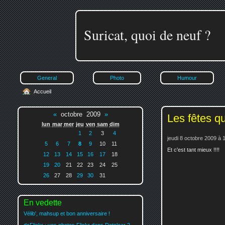
Suricat, quoi de neuf ?
General
Photo
Humour
Accueil
«
octobre 2009
»
Les fêtes q
lun
mar
mer
jeu
ven
sam
dim
1
2
3
4
jeudi 8 octobre 2009 à 
5
6
7
8
9
10
11
Et c'est tant mieux !!!!
12
13
14
15
16
17
18
19
20
21
22
23
24
25
26
27
28
29
30
31
En vedette
Vélib', mahsup et bon anniversaire !