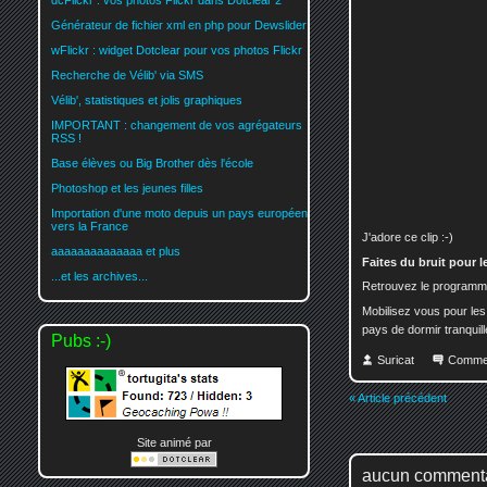
dcFlickr : vos photos Flickr dans Dotclear 2
Générateur de fichier xml en php pour Dewslider
wFlickr : widget Dotclear pour vos photos Flickr
Recherche de Vélib' via SMS
Vélib', statistiques et jolis graphiques
IMPORTANT : changement de vos agrégateurs
RSS !
Base élèves ou Big Brother dès l'école
Photoshop et les jeunes filles
Importation d'une moto depuis un pays européen
vers la France
J'adore ce clip :-)
aaaaaaaaaaaaaa et plus
Faites du bruit pour l
...et les archives...
Retrouvez le programme
Mobilisez vous pour les
pays de dormir tranquill
Pubs :-)
Suricat
Comme
« Article précédent
Site animé par
aucun comment