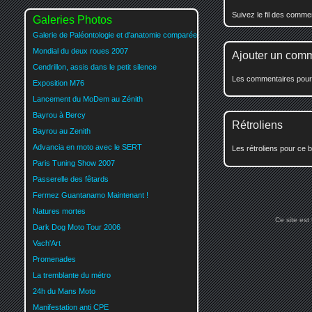
Suivez le fil des comm
Galeries Photos
Galerie de Paléontologie et d'anatomie comparée
Mondial du deux roues 2007
Ajouter un com
Cendrillon, assis dans le petit silence
Les commentaires pour c
Exposition M76
Lancement du MoDem au Zénith
Bayrou à Bercy
Rétroliens
Bayrou au Zenith
Advancia en moto avec le SERT
Les rétroliens pour ce b
Paris Tuning Show 2007
Passerelle des fêtards
Fermez Guantanamo Maintenant !
Natures mortes
Ce site est
Dark Dog Moto Tour 2006
Vach'Art
Promenades
La tremblante du métro
24h du Mans Moto
Manifestation anti CPE