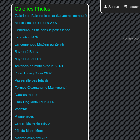
Suricat
ajoute
Galeries Photos
Galerie de Paléontologie et d'anatomie comparée
Mondial du deux roues 2007
Cendrillon, assis dans le petit silence
Exposition M76
Ce site est
Lancement du MoDem au Zénith
Bayrou à Bercy
Bayrou au Zenith
Advancia en moto avec le SERT
Paris Tuning Show 2007
Passerelle des fêtards
Fermez Guantanamo Maintenant !
Natures mortes
Dark Dog Moto Tour 2006
Vach'Art
Promenades
La tremblante du métro
24h du Mans Moto
Manifestation anti CPE