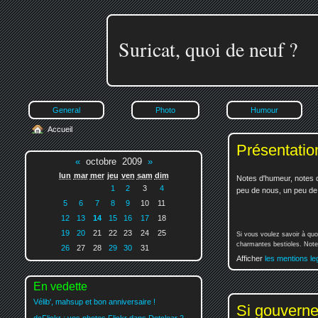
Suricat, quoi de neuf ?
General
Photo
Humour
Accueil
Présentatio
«
octobre 2009
»
lun
mar
mer
jeu
ven
sam
dim
Notes d'humeur, notes d
1
2
3
4
peu de nous, un peu de v
5
6
7
8
9
10
11
12
13
14
15
16
17
18
19
20
21
22
23
24
25
Si vous voulez savoir à quo
charmantes bestioles. Notez
26
27
28
29
30
31
Afficher
les mentions le
En vedette
Vélib', mahsup et bon anniversaire !
Si gouverner