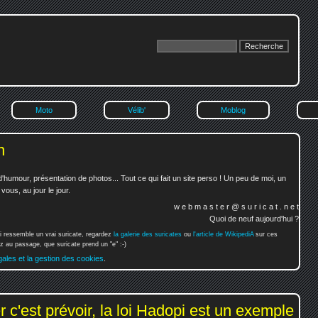
Moto
Vélib'
Moblog
n
'humour, présentation de photos... Tout ce qui fait un site perso ! Un peu de moi, un
ous, au jour le jour.
w e b m a s t e r @ s u r i c a t . n e t
Quoi de neuf aujourd'hui ?
i ressemble un vrai suricate, regardez
la galerie des suricates
ou
l'article de WikipediA
sur ces
 au passage, que suricate prend un "e" :-)
gales et la gestion des cookies
.
 c'est prévoir, la loi Hadopi est un exemple