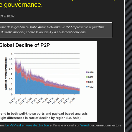
e gouvernance.
09 à 18:02
liste de la gestion du trafic Arbor Networks, le P2P représente aujourd'hui
du trafic mondial, contre le double il y a seulement deux ans.
rama
Le P2P est en voie d'extinction
et l'article original sur
Wired
qui permet une lecture