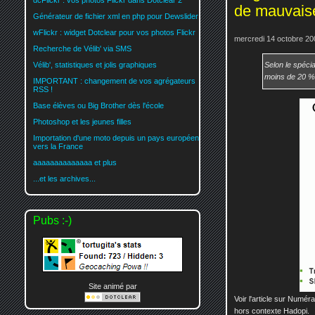
dcFlickr : vos photos Flickr dans Dotclear 2
de mauvais
Générateur de fichier xml en php pour Dewslider
wFlickr : widget Dotclear pour vos photos Flickr
mercredi 14 octobre 20
Recherche de Vélib' via SMS
Selon le spécia
Vélib', statistiques et jolis graphiques
moins de 20 % 
IMPORTANT : changement de vos agrégateurs
RSS !
Base élèves ou Big Brother dès l'école
Photoshop et les jeunes filles
Importation d'une moto depuis un pays européen
vers la France
aaaaaaaaaaaaaa et plus
...et les archives...
Pubs :-)
Site animé par
Voir l'article sur Numé
hors contexte Hadopi.