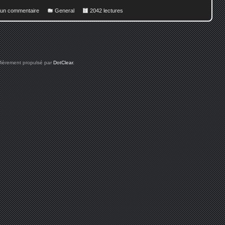
r un commentaire
General
2042 lectures
 fièrement propulsé par
DotClear
.