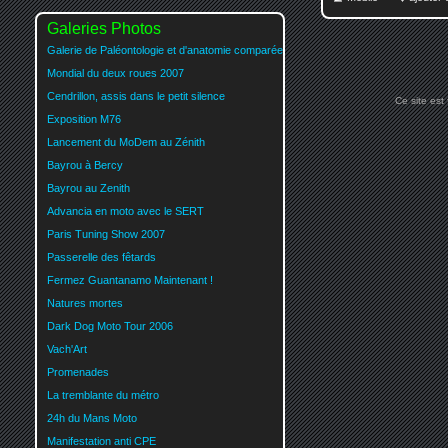
Galeries Photos
Galerie de Paléontologie et d'anatomie comparée
Mondial du deux roues 2007
Cendrillon, assis dans le petit silence
Ce site est
Exposition M76
Lancement du MoDem au Zénith
Bayrou à Bercy
Bayrou au Zenith
Advancia en moto avec le SERT
Paris Tuning Show 2007
Passerelle des fêtards
Fermez Guantanamo Maintenant !
Natures mortes
Dark Dog Moto Tour 2006
Vach'Art
Promenades
La tremblante du métro
24h du Mans Moto
Manifestation anti CPE