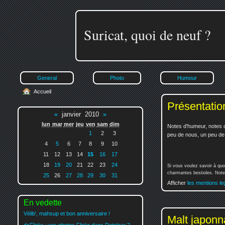
Suricat, quoi de neuf ?
General
Photo
Humour
Accueil
Présentatio
«
janvier 2010
»
lun
mar
mer
jeu
ven
sam
dim
Notes d'humeur, notes d
1
2
3
peu de nous, un peu de v
4
5
6
7
8
9
10
11
12
13
14
15
16
17
18
19
20
21
22
23
24
Si vous voulez savoir à quo
charmantes bestioles. Notez
25
26
27
28
29
30
31
Afficher
les mentions le
En vedette
Vélib', mahsup et bon anniversaire !
Malt japonn