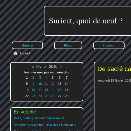
Suricat, quoi de neuf ?
General
Photo
Humour
Accueil
«
février 2010
»
De sacré ca
lun
mar
mer
jeu
ven
sam
dim
1
2
3
4
5
6
7
vendredi 19 février 201
8
9
10
11
12
13
14
15
16
17
18
19
20
21
22
23
24
25
26
27
28
En vedette
Vélib', mahsup et bon anniversaire !
dcFlickr : vos photos Flickr dans Dotclear 2