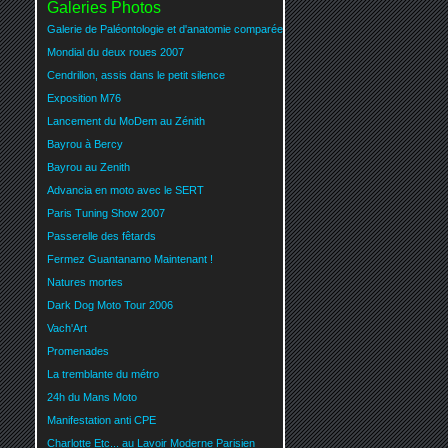
Galeries Photos
Galerie de Paléontologie et d'anatomie comparée
Mondial du deux roues 2007
Cendrillon, assis dans le petit silence
Exposition M76
Lancement du MoDem au Zénith
Bayrou à Bercy
Bayrou au Zenith
Advancia en moto avec le SERT
Paris Tuning Show 2007
Passerelle des fêtards
Fermez Guantanamo Maintenant !
Natures mortes
Dark Dog Moto Tour 2006
Vach'Art
Promenades
La tremblante du métro
24h du Mans Moto
Manifestation anti CPE
Charlotte Etc... au Lavoir Moderne Parisien