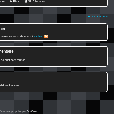
nter
Photo
3915 lectures
Article suivant »
aire
»
entaires en vous abonnant à
ce lien
mentaire
e billet sont fermés.
illet sont fermés.
 fièrement propulsé par
DotClear
.