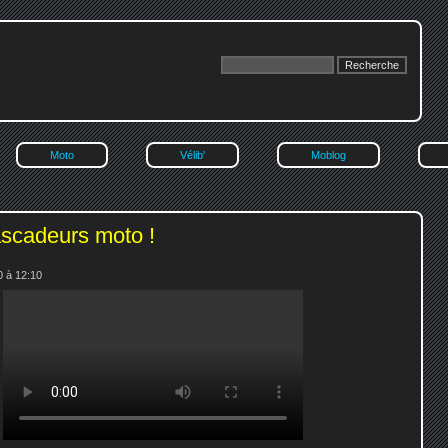
Moto
Vélib'
Moblog
scadeurs moto !
0 à 12:10