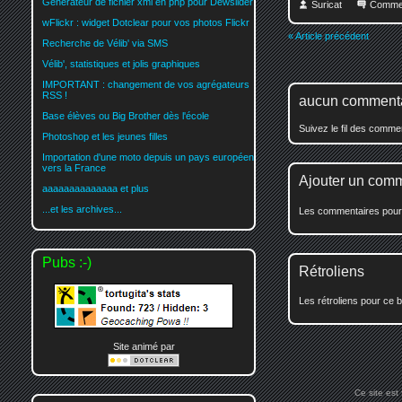
Générateur de fichier xml en php pour Dewslider
Suricat
Comme
wFlickr : widget Dotclear pour vos photos Flickr
« Article précédent
Recherche de Vélib' via SMS
Vélib', statistiques et jolis graphiques
IMPORTANT : changement de vos agrégateurs
RSS !
aucun comment
Base élèves ou Big Brother dès l'école
Suivez le fil des comm
Photoshop et les jeunes filles
Importation d'une moto depuis un pays européen
vers la France
Ajouter un com
aaaaaaaaaaaaaa et plus
...et les archives...
Les commentaires pour c
Pubs :-)
Rétroliens
Les rétroliens pour ce b
Site animé par
Ce site est