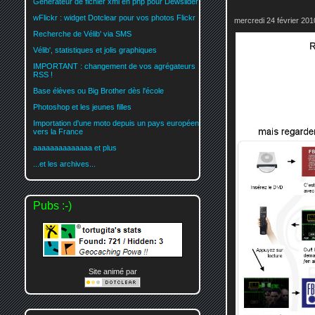
Générateur de fichier xml en php pour Dewslider
wFlickr : widget Dotclear pour vos photos Flickr
mercredi 24 février 201
Recherche de Vélib' via SMS
Vélib', statistiques et jolis graphiques
IMPORTANT : changement de vos agrégateurs
RSS !
Base élèves ou Big Brother dès l'école
Photoshop et les jeunes filles
Importation d'une moto depuis un pays européen
vers la France
aaaaaaaaaaaaaa et plus
...et les archives...
Pubs :-)
Site animé par