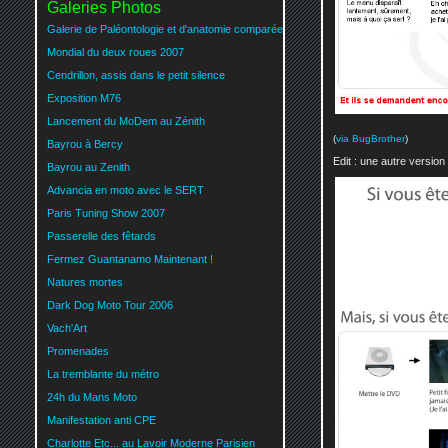
Galeries Photos
Galerie de Paléontologie et d'anatomie comparée
Mondial du deux roues 2007
Cendrillon, assis dans le petit silence
Exposition M76
Lancement du MoDem au Zénith
(
via BugBrother
)
Bayrou à Bercy
Edit : une autre versio
Bayrou au Zenith
Advancia en moto avec le SERT
Paris Tuning Show 2007
Passerelle des fêtards
Fermez Guantanamo Maintenant !
Natures mortes
Dark Dog Moto Tour 2006
Vach'Art
Promenades
La tremblante du métro
24h du Mans Moto
Manifestation anti CPE
Charlotte Etc... au Lavoir Moderne Parisien