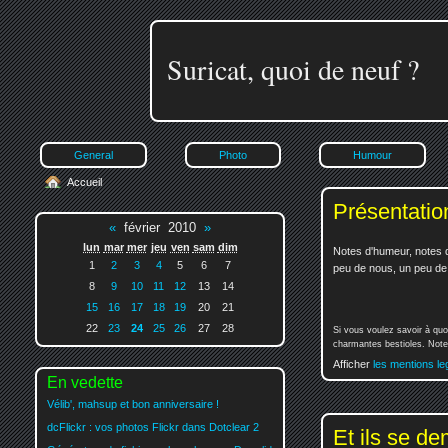
Suricat, quoi de neuf ?
General
Photo
Humour
Accueil
Présentatio
«
février 2010
»
lun
mar
mer
jeu
ven
sam
dim
Notes d'humeur, notes d
1
2
3
4
5
6
7
peu de nous, un peu de v
8
9
10
11
12
13
14
15
16
17
18
19
20
21
22
23
24
25
26
27
28
Si vous voulez savoir à quo
charmantes bestioles. Notez
Afficher
les mentions le
En vedette
Vélib', mahsup et bon anniversaire !
dcFlickr : vos photos Flickr dans Dotclear 2
Et ils se de