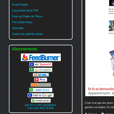
Grand Palais
Lancement de la PSP
Feux au Palais de Tokyo
Fire Urban Kaos
Suricates
Toutes les galeries photo
Abonnements
C'est vrai que les pires
par ici si votre agrégateur
gamins se fadent 15 minu
n'est pas dans la liste