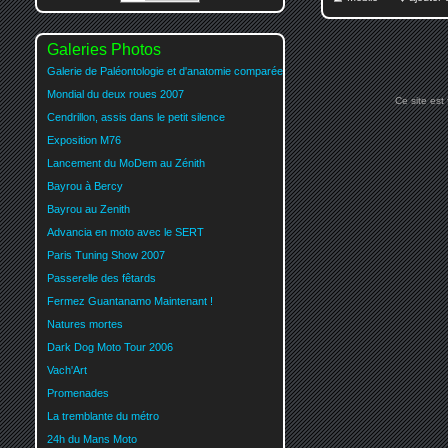
Galeries Photos
Galerie de Paléontologie et d'anatomie comparée
Mondial du deux roues 2007
Ce site est
Cendrillon, assis dans le petit silence
Exposition M76
Lancement du MoDem au Zénith
Bayrou à Bercy
Bayrou au Zenith
Advancia en moto avec le SERT
Paris Tuning Show 2007
Passerelle des fêtards
Fermez Guantanamo Maintenant !
Natures mortes
Dark Dog Moto Tour 2006
Vach'Art
Promenades
La tremblante du métro
24h du Mans Moto