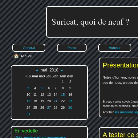
Suricat, quoi de neuf ?
General
Photo
Humour
Accueil
Présentatio
«
mai 2010
»
lun
mar
mer
jeu
ven
sam
dim
Notes d'humeur, notes d
1
2
peu de nous, un peu de v
3
4
5
6
7
8
9
10
11
12
13
14
15
16
17
18
19
20
21
22
23
Si vous voulez savoir à quo
charmantes bestioles. Notez
24
25
26
27
28
29
30
Afficher
les mentions le
31
En vedette
A tester ce s
Vélib', mahsup et bon anniversaire !