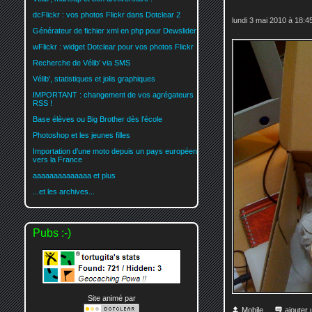
dcFlickr : vos photos Flickr dans Dotclear 2
lundi 3 mai 2010 à 18:4
Générateur de fichier xml en php pour Dewslider
wFlickr : widget Dotclear pour vos photos Flickr
Recherche de Vélib' via SMS
Vélib', statistiques et jolis graphiques
IMPORTANT : changement de vos agrégateurs
RSS !
Base élèves ou Big Brother dès l'école
Photoshop et les jeunes filles
Importation d'une moto depuis un pays européen
vers la France
aaaaaaaaaaaaaa et plus
...et les archives...
Pubs :-)
Site animé par
Mobile
ajouter