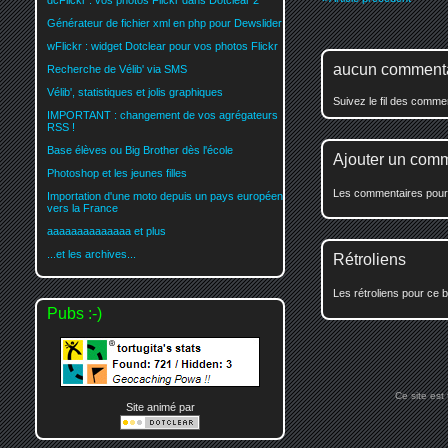
dcFlickr : vos photos Flickr dans Dotclear 2
Générateur de fichier xml en php pour Dewslider
wFlickr : widget Dotclear pour vos photos Flickr
aucun comment
Recherche de Vélib' via SMS
Vélib', statistiques et jolis graphiques
Suivez le fil des comm
IMPORTANT : changement de vos agrégateurs
RSS !
Base élèves ou Big Brother dès l'école
Ajouter un com
Photoshop et les jeunes filles
Les commentaires pour c
Importation d'une moto depuis un pays européen
vers la France
aaaaaaaaaaaaaa et plus
...et les archives...
Rétroliens
Les rétroliens pour ce b
Pubs :-)
Ce site est
Site animé par