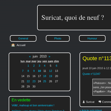
Suricat, quoi de neuf ?
General
Photo
Humour
Accueil
«
juin 2010
»
Quote n°11
lun
mar
mer
jeu
ven
sam
dim
1
2
3
4
5
6
jeudi 10 juin 2010 à 12:
7
8
9
10
11
12
13
Quote n°11347
14
15
16
17
18
19
20
21
22
23
24
25
26
27
<Poisson> : Nan
28
29
30
sens, j'en pouv
<Papillon> : Ra
En vedette
Suricat
Comme
Vélib', mahsup et bon anniversaire !
« Article précédent