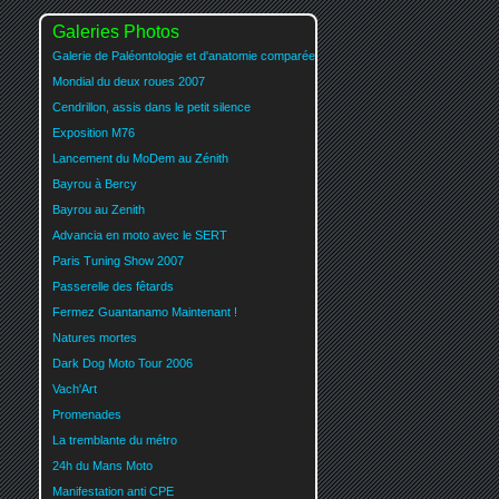
Galeries Photos
Galerie de Paléontologie et d'anatomie comparée
Mondial du deux roues 2007
Cendrillon, assis dans le petit silence
Exposition M76
Lancement du MoDem au Zénith
Bayrou à Bercy
Bayrou au Zenith
Advancia en moto avec le SERT
Paris Tuning Show 2007
Passerelle des fêtards
Fermez Guantanamo Maintenant !
Natures mortes
Dark Dog Moto Tour 2006
Vach'Art
Promenades
La tremblante du métro
24h du Mans Moto
Manifestation anti CPE