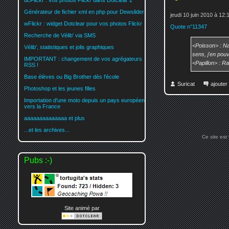
dcFlickr : vos photos Flickr dans Dotclear 2
Générateur de fichier xml en php pour Dewslider
jeudi 10 juin 2010 à 12:
wFlickr : widget Dotclear pour vos photos Flickr
Quote n°11347
Recherche de Vélib' via SMS
<Poisson> : Nan
Vélib', statistiques et jolis graphiques
sens, j'en pouv
IMPORTANT : changement de vos agrégateurs
<Papillon> : Ra
RSS !
Base élèves ou Big Brother dès l'école
Suricat
ajoute
Photoshop et les jeunes filles
Importation d'une moto depuis un pays européen
vers la France
aaaaaaaaaaaaaa et plus
...et les archives...
Ce site est
Pubs :-)
Site animé par