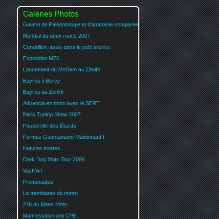
Galeries Photos
Galerie de Paléontologie et d'anatomie comparée
Mondial du deux roues 2007
Cendrillon, assis dans le petit silence
Exposition M76
Lancement du MoDem au Zénith
Bayrou à Bercy
Bayrou au Zenith
Advancia en moto avec le SERT
Paris Tuning Show 2007
Passerelle des fêtards
Fermez Guantanamo Maintenant !
Natures mortes
Dark Dog Moto Tour 2006
Vach'Art
Promenades
La tremblante du métro
24h du Mans Moto
Manifestation anti CPE