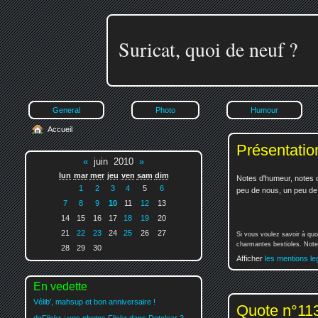
Suricat, quoi de neuf ?
General
Photo
Humour
Accueil
Présentatio
«
juin 2010
»
lun
mar
mer
jeu
ven
sam
dim
Notes d'humeur, notes d
1
2
3
4
5
6
peu de nous, un peu de v
7
8
9
10
11
12
13
14
15
16
17
18
19
20
21
22
23
24
25
26
27
Si vous voulez savoir à quo
charmantes bestioles. Notez
28
29
30
Afficher
les mentions le
En vedette
Vélib', mahsup et bon anniversaire !
Quote n°11