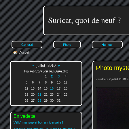
Suricat, quoi de neuf ?
General
Photo
Humour
Accueil
«
juillet 2010
»
Photo myst
lun
mar
mer
jeu
ven
sam
dim
1
2
3
4
vendredi 2 juillet 2010 
5
6
7
8
9
10
11
12
13
14
15
16
17
18
19
20
21
22
23
24
25
26
27
28
29
30
31
En vedette
Vélib', mahsup et bon anniversaire !