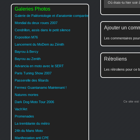
Où étais-tu hier soir
Galeries Photos
Galerie de Paléontologie et d'anatomie comparée
Mondial du deux roues 2007
Ajouter un com
Cendrillon, assis dans le petit silence
Exposition M76
Les commentaires pour c
Lancement du MoDem au Zénith
Bayrou à Bercy
Rétroliens
Bayrou au Zenith
Advancia en moto avec le SERT
Les rétroliens pour ce b
Paris Tuning Show 2007
Passerelle des fêtards
Fermez Guantanamo Maintenant !
Natures mortes
Ce site est
Dark Dog Moto Tour 2006
Vach'Art
Promenades
La tremblante du métro
24h du Mans Moto
Manifestation anti CPE