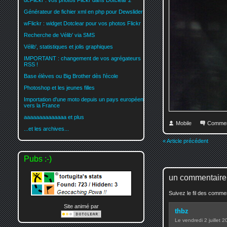
dcFlickr : vos photos Flickr dans Dotclear 2
Générateur de fichier xml en php pour Dewslider
wFlickr : widget Dotclear pour vos photos Flickr
Recherche de Vélib' via SMS
Vélib', statistiques et jolis graphiques
IMPORTANT : changement de vos agrégateurs
RSS !
Base élèves ou Big Brother dès l'école
Photoshop et les jeunes filles
Importation d'une moto depuis un pays européen
vers la France
aaaaaaaaaaaaaa et plus
Mobile
Commen
...et les archives...
« Article précédent
Pubs :-)
un commentaire
Suivez le fil des comm
Site animé par
thbz
Le vendredi 2 juillet 