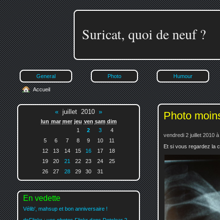
Suricat, quoi de neuf ?
General
Photo
Humour
Accueil
«
juillet 2010
»
Photo moin
lun
mar
mer
jeu
ven
sam
dim
1
2
3
4
vendredi 2 juillet 2010 
5
6
7
8
9
10
11
Et si vous regardez la c
12
13
14
15
16
17
18
19
20
21
22
23
24
25
26
27
28
29
30
31
En vedette
Vélib', mahsup et bon anniversaire !