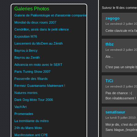
Suivez le fil des comm
Galeries Photos
Galerie de Paléontologie et d'anatomie comparée
zegogo
Mondial du deux roues 2007
Le vendredi 2 juillet 
Cendrillon, assis dans le petit silence
Cette clavicule m'a l'a
Exposition M76
Lancement du MoDem au Zénith
thbz
Le vendredi 2 juillet 
Bayrou à Bercy
Aïe...
Bayrou au Zenith
Advancia en moto avec le SERT
C'est pas un simple b
Paris Tuning Show 2007
Passerelle des fêtards
TiCi
Fermez Guantanamo Maintenant !
Le vendredi 2 juillet 
Natures mortes
Pas de chance :-(
Bon rétablissement !
Dark Dog Moto Tour 2006
Vach'Art
senatiseur
Promenades
Le lundi 5 juillet 2010
La tremblante du métro
Moi je dis, c'est du c
24h du Mans Moto
Sans blague, j'espère
Manifestation anti CPE