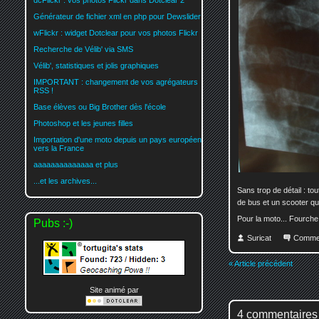
dcFlickr : vos photos Flickr dans Dotclear 2
Générateur de fichier xml en php pour Dewslider
wFlickr : widget Dotclear pour vos photos Flickr
Recherche de Vélib' via SMS
Vélib', statistiques et jolis graphiques
IMPORTANT : changement de vos agrégateurs
RSS !
Base élèves ou Big Brother dès l'école
Photoshop et les jeunes filles
Importation d'une moto depuis un pays européen
vers la France
aaaaaaaaaaaaaa et plus
...et les archives...
Sans trop de détail : to
de bus et un scooter qu
Pour la moto... Fourche 
Pubs :-)
Suricat
Comme
« Article précédent
Site animé par
4 commentaires