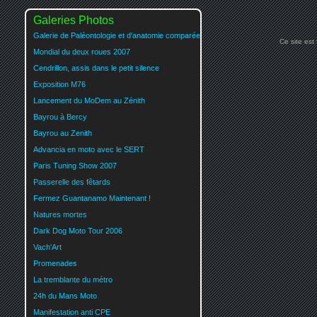
Galeries Photos
Galerie de Paléontologie et d'anatomie comparée
Ce site est
Mondial du deux roues 2007
Cendrillon, assis dans le petit silence
Exposition M76
Lancement du MoDem au Zénith
Bayrou à Bercy
Bayrou au Zenith
Advancia en moto avec le SERT
Paris Tuning Show 2007
Passerelle des fêtards
Fermez Guantanamo Maintenant !
Natures mortes
Dark Dog Moto Tour 2006
Vach'Art
Promenades
La tremblante du métro
24h du Mans Moto
Manifestation anti CPE