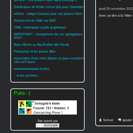
dcFlickr : vos photos Flickr dans Dotclear 2
Générateur de fichier xml en php pour Dewslider
jeudi 25 novembre 2010
wFlickr : widget Dotclear pour vos photos Flickr
Avec un titre à la "Alie
Recherche de Vélib' via SMS
Vélib', statistiques et jolis graphiques
IMPORTANT : changement de vos agrégateurs
RSS !
Base élèves ou Big Brother dès l'école
Photoshop et les jeunes filles
Importation d'une moto depuis un pays européen
vers la France
aaaaaaaaaaaaaa et plus
...et les archives...
Pubs :-)
Suricat
ajoute
Site animé par