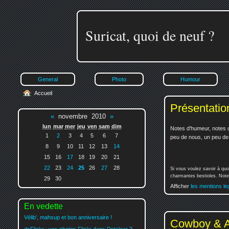
Suricat, quoi de neuf ?
General
Photo
Humour
Accueil
Présentatio
«
novembre 2010
»
lun
mar
mer
jeu
ven
sam
dim
Notes d'humeur, notes d
1
2
3
4
5
6
7
peu de nous, un peu de v
8
9
10
11
12
13
14
15
16
17
18
19
20
21
22
23
24
25
26
27
28
Si vous voulez savoir à quo
charmantes bestioles. Notez
29
30
Afficher
les mentions le
En vedette
Vélib', mahsup et bon anniversaire !
Cowboy & A