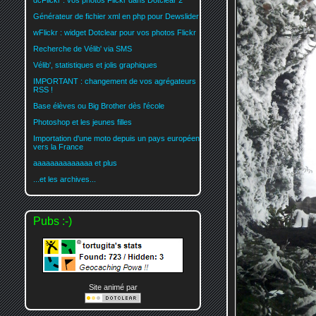
dcFlickr : vos photos Flickr dans Dotclear 2
Générateur de fichier xml en php pour Dewslider
wFlickr : widget Dotclear pour vos photos Flickr
Recherche de Vélib' via SMS
Vélib', statistiques et jolis graphiques
IMPORTANT : changement de vos agrégateurs
RSS !
Base élèves ou Big Brother dès l'école
Photoshop et les jeunes filles
Importation d'une moto depuis un pays européen
vers la France
aaaaaaaaaaaaaa et plus
...et les archives...
Pubs :-)
Site animé par