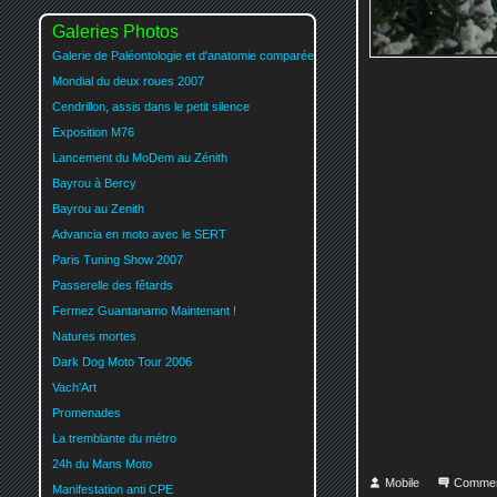
Galeries Photos
Galerie de Paléontologie et d'anatomie comparée
Mondial du deux roues 2007
Cendrillon, assis dans le petit silence
Exposition M76
Lancement du MoDem au Zénith
Bayrou à Bercy
Bayrou au Zenith
Advancia en moto avec le SERT
Paris Tuning Show 2007
Passerelle des fêtards
Fermez Guantanamo Maintenant !
Natures mortes
Dark Dog Moto Tour 2006
Vach'Art
Promenades
La tremblante du métro
24h du Mans Moto
Mobile
Commen
Manifestation anti CPE