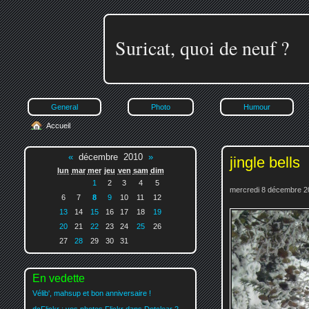
Suricat, quoi de neuf ?
General
Photo
Humour
Accueil
«
décembre 2010
»
jingle bells
lun
mar
mer
jeu
ven
sam
dim
1
2
3
4
5
mercredi 8 décembre 2
6
7
8
9
10
11
12
13
14
15
16
17
18
19
20
21
22
23
24
25
26
27
28
29
30
31
En vedette
Vélib', mahsup et bon anniversaire !