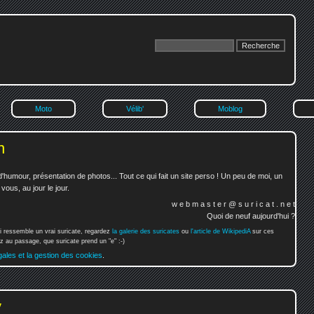
Moto
Vélib'
Moblog
n
'humour, présentation de photos... Tout ce qui fait un site perso ! Un peu de moi, un
ous, au jour le jour.
w e b m a s t e r @ s u r i c a t . n e t
Quoi de neuf aujourd'hui ?
i ressemble un vrai suricate, regardez
la galerie des suricates
ou
l'article de WikipediA
sur ces
 au passage, que suricate prend un "e" :-)
gales et la gestion des cookies
.
y