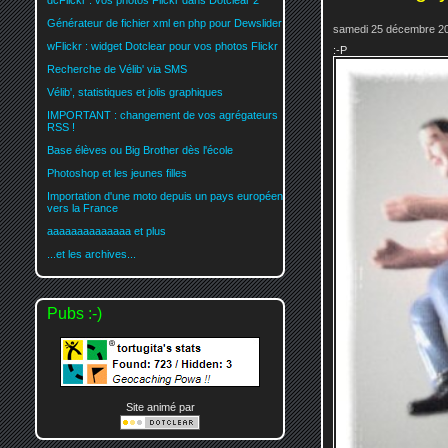
dcFlickr : vos photos Flickr dans Dotclear 2
Générateur de fichier xml en php pour Dewslider
samedi 25 décembre 20
wFlickr : widget Dotclear pour vos photos Flickr
:-P
Recherche de Vélib' via SMS
Vélib', statistiques et jolis graphiques
IMPORTANT : changement de vos agrégateurs
RSS !
Base élèves ou Big Brother dès l'école
Photoshop et les jeunes filles
Importation d'une moto depuis un pays européen
vers la France
aaaaaaaaaaaaaa et plus
...et les archives...
Pubs :-)
Site animé par