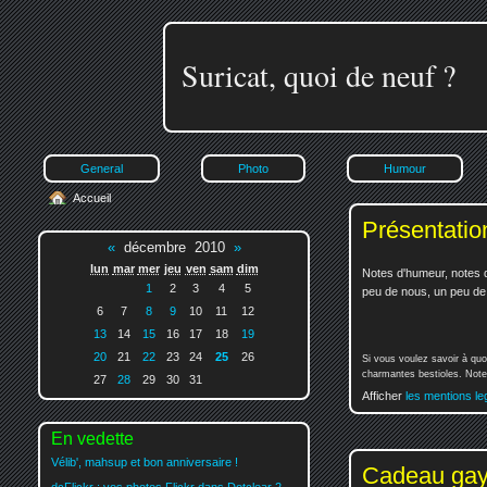
Suricat, quoi de neuf ?
General
Photo
Humour
Accueil
Présentatio
«
décembre 2010
»
lun
mar
mer
jeu
ven
sam
dim
Notes d'humeur, notes d
1
2
3
4
5
peu de nous, un peu de v
6
7
8
9
10
11
12
13
14
15
16
17
18
19
20
21
22
23
24
25
26
Si vous voulez savoir à quo
charmantes bestioles. Notez
27
28
29
30
31
Afficher
les mentions le
En vedette
Vélib', mahsup et bon anniversaire !
Cadeau ga