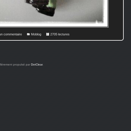
 un commentaire
Moblog
2705 lectures
 fièrement propulsé par
DotClear
.