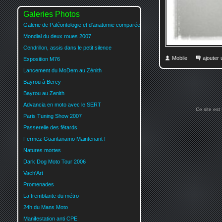
Galeries Photos
Galerie de Paléontologie et d'anatomie comparée
Mondial du deux roues 2007
Cendrillon, assis dans le petit silence
Mobile
ajouter
Exposition M76
Lancement du MoDem au Zénith
Bayrou à Bercy
Bayrou au Zenith
Advancia en moto avec le SERT
Ce site est
Paris Tuning Show 2007
Passerelle des fêtards
Fermez Guantanamo Maintenant !
Natures mortes
Dark Dog Moto Tour 2006
Vach'Art
Promenades
La tremblante du métro
24h du Mans Moto
Manifestation anti CPE