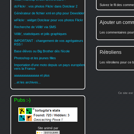
Suivez le fil des comm
dcFlickr : vos photos Flickr dans Dotclear 2
Générateur de fichier xml en php pour Dewslider
wFlickr : widget Dotclear pour vos photos Flickr
Ajouter un com
Recherche de Vélib' via SMS
Les commentaires pour c
Vélib', statistiques et jolis graphiques
IMPORTANT : changement de vos agrégateurs
RSS !
Base élèves ou Big Brother dès l'école
Rétroliens
Photoshop et les jeunes filles
Les rétroliens pour ce b
Importation d'une moto depuis un pays européen
vers la France
aaaaaaaaaaaaaa et plus
...et les archives...
Ce site est
Pubs :-)
Site animé par