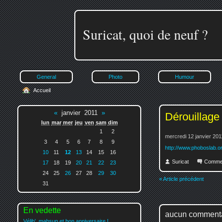
Suricat, quoi de neuf ?
General
Photo
Humour
Accueil
«
janvier 2011
»
Dérouillage 
lun
mar
mer
jeu
ven
sam
dim
1
2
mercredi 12 janvier 201
3
4
5
6
7
8
9
http://www.phoboslab.or
10
11
12
13
14
15
16
Suricat
Comme
17
18
19
20
21
22
23
24
25
26
27
28
29
30
« Article précédent
31
En vedette
aucun comment
Vélib', mahsup et bon anniversaire !