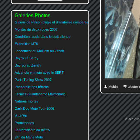
Galeries Photos
Galerie de Paléontologie et d'anatomie comparée
Mondial du deux roues 2007
Cendrillon, assis dans le petit silence
Exposition M76
Lancement du MoDem au Zénith
Bayrou à Bercy
Bayrou au Zenith
Advancia en moto avec le SERT
Paris Tuning Show 2007
Mobile
ajouter
Passerelle des fêtards
Fermez Guantanamo Maintenant !
Natures mortes
Dark Dog Moto Tour 2006
Vach'Art
Ce site est
Promenades
La tremblante du métro
24h du Mans Moto