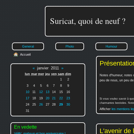
Suricat, quoi de neuf ?
General
Photo
Humour
Accueil
Présentatio
«
janvier 2011
»
lun
mar
mer
jeu
ven
sam
dim
Notes d'humeur, notes d
1
2
peu de nous, un peu de v
3
4
5
6
7
8
9
10
11
12
13
14
15
16
17
18
19
20
21
22
23
Si vous voulez savoir à quo
charmantes bestioles. Notez
24
25
26
27
28
29
30
Afficher
les mentions le
31
En vedette
L'avenir de 
Vélib', mahsup et bon anniversaire !