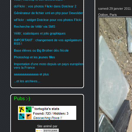
dcFlickr : vos photos Flickr dans Dotclear 2
samedi 29 janvier 2011 
Générateur de fichier xml en php pour Dewslider
Odéon, Paris
wFlickr : widget Dotclear pour vos photos Flickr
Recherche de Vélib' via SMS
Vélib', statistiques et jolis graphiques
IMPORTANT : changement de vos agrégateurs
RSS !
Base élèves ou Big Brother dès l'école
Photoshop et les jeunes filles
Importation d'une moto depuis un pays européen
vers la France
aaaaaaaaaaaaaa et plus
...et les archives...
Pubs :-)
Site animé par