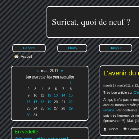
Suricat, quoi de neuf ?
General
Photo
Humour
Accueil
«
mai 2011
»
L'avenir du 
lun
mar
mer
jeu
ven
sam
dim
1
mardi 17 mai 2011 à 12
2
3
4
5
6
7
8
Très bon article sur
OW
9
10
11
12
13
14
15
Ah ça, je n'ai pas le c
16
17
18
19
20
21
22
aller au bureau et vélo
23
24
25
26
27
28
29
urbains
. Par contrainte,
30
31
suis très heureux de ne
éprouvante !!!). Mais j
Suricat
Comme
En vedette
Vélib', mahsup et bon anniversaire !