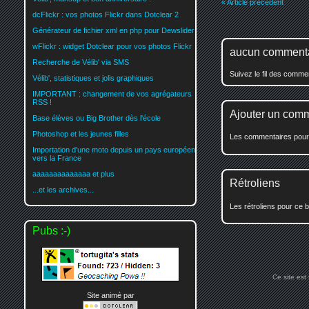
« Article précédent
dcFlickr : vos photos Flickr dans Dotclear 2
Générateur de fichier xml en php pour Dewslider
wFlickr : widget Dotclear pour vos photos Flickr
aucun comment
Recherche de Vélib' via SMS
Suivez le fil des comm
Vélib', statistiques et jolis graphiques
IMPORTANT : changement de vos agrégateurs
RSS !
Ajouter un com
Base élèves ou Big Brother dès l'école
Photoshop et les jeunes filles
Les commentaires pour c
Importation d'une moto depuis un pays européen
vers la France
aaaaaaaaaaaaaa et plus
Rétroliens
...et les archives...
Les rétroliens pour ce b
Pubs :-)
Ce site est
Site animé par