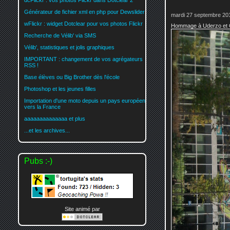
dcFlickr : vos photos Flickr dans Dotclear 2
Générateur de fichier xml en php pour Dewslider
mardi 27 septembre 201
wFlickr : widget Dotclear pour vos photos Flickr
Hommage à Uderzo et 
Recherche de Vélib' via SMS
Vélib', statistiques et jolis graphiques
IMPORTANT : changement de vos agrégateurs
RSS !
Base élèves ou Big Brother dès l'école
Photoshop et les jeunes filles
Importation d'une moto depuis un pays européen
vers la France
aaaaaaaaaaaaaa et plus
...et les archives...
Pubs :-)
Site animé par