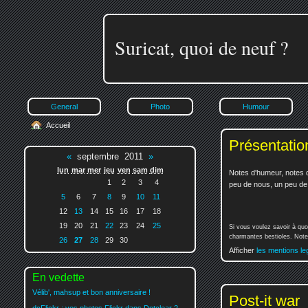
Suricat, quoi de neuf ?
General
Photo
Humour
Accueil
Présentatio
«
septembre 2011
»
lun
mar
mer
jeu
ven
sam
dim
Notes d'humeur, notes d
1
2
3
4
peu de nous, un peu de v
5
6
7
8
9
10
11
12
13
14
15
16
17
18
19
20
21
22
23
24
25
Si vous voulez savoir à quo
charmantes bestioles. Notez
26
27
28
29
30
Afficher
les mentions le
En vedette
Vélib', mahsup et bon anniversaire !
Post-it war