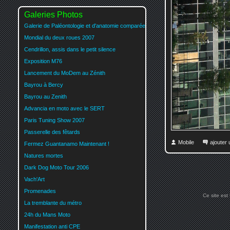
Galeries Photos
Galerie de Paléontologie et d'anatomie comparée
Mondial du deux roues 2007
Cendrillon, assis dans le petit silence
Exposition M76
Lancement du MoDem au Zénith
Bayrou à Bercy
Bayrou au Zenith
Advancia en moto avec le SERT
Paris Tuning Show 2007
Passerelle des fêtards
Mobile
ajouter
Fermez Guantanamo Maintenant !
Natures mortes
Dark Dog Moto Tour 2006
Vach'Art
Promenades
Ce site est
La tremblante du métro
24h du Mans Moto
Manifestation anti CPE