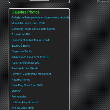
Ce site est
Galeries Photos
Galerie de Paléontologie et d'anatomie comparée
Mondial du deux roues 2007
Cendrillon, assis dans le petit silence
Exposition M76
Lancement du MoDem au Zénith
Bayrou à Bercy
Bayrou au Zenith
Advancia en moto avec le SERT
Paris Tuning Show 2007
Passerelle des fêtards
Fermez Guantanamo Maintenant !
Natures mortes
Dark Dog Moto Tour 2006
Vach'Art
Promenades
La tremblante du métro
24h du Mans Moto