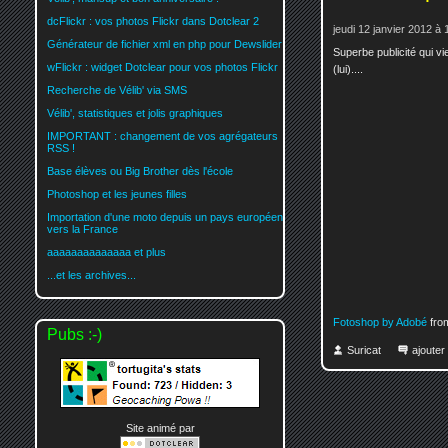
dcFlickr : vos photos Flickr dans Dotclear 2
jeudi 12 janvier 2012 à 
Générateur de fichier xml en php pour Dewslider
Superbe publicité qui vi
wFlickr : widget Dotclear pour vos photos Flickr
(lui)....
Recherche de Vélib' via SMS
Vélib', statistiques et jolis graphiques
IMPORTANT : changement de vos agrégateurs
RSS !
Base élèves ou Big Brother dès l'école
Photoshop et les jeunes filles
Importation d'une moto depuis un pays européen
vers la France
aaaaaaaaaaaaaa et plus
...et les archives...
Fotoshop by Adobé
fro
Pubs :-)
Suricat
ajoute
Site animé par