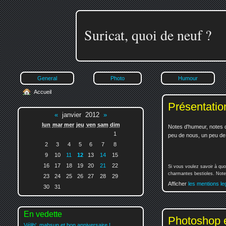
Suricat, quoi de neuf ?
General
Photo
Humour
Accueil
Présentatio
«
janvier 2012
»
lun
mar
mer
jeu
ven
sam
dim
Notes d'humeur, notes d
1
peu de nous, un peu de v
2
3
4
5
6
7
8
9
10
11
12
13
14
15
16
17
18
19
20
21
22
Si vous voulez savoir à quo
charmantes bestioles. Notez
23
24
25
26
27
28
29
Afficher
les mentions le
30
31
En vedette
Photoshop et
Vélib', mahsup et bon anniversaire !