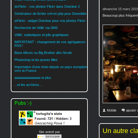
dcFlickr : vos photos Flickr dans Dotclear 2
dimanche 15 mars 2015
Générateur de fichier xml en php pour Dewslider
Beaucoup plus fréquenta
wFlickr : widget Dotclear pour vos photos Flickr
Recherche de Vélib' via SMS
Vélib', statistiques et jolis graphiques
IMPORTANT : changement de vos agrégateurs
RSS !
Base élèves ou Big Brother dès l'école
Photoshop et les jeunes filles
Importation d'une moto depuis un pays européen
vers la France
aaaaaaaaaaaaaa et plus
...et les archives...
Pubs :-)
Mobile
ajouter
Un autre cl
Site animé par