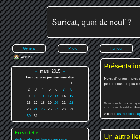
Suricat, quoi de neuf ?
General
Photo
Humour
Accueil
Présentatio
«
mars 2015
»
lun
mar
mer
jeu
ven
sam
dim
Notes d'humeur, notes d
1
peu de nous, un peu de v
2
3
4
5
6
7
8
9
10
11
12
13
14
15
16
17
18
19
20
21
22
Si vous voulez savoir à quo
charmantes bestioles. Notez
23
24
25
26
27
28
29
Afficher
les mentions le
30
31
En vedette
Un autre lie
Vélib', mahsup et bon anniversaire !