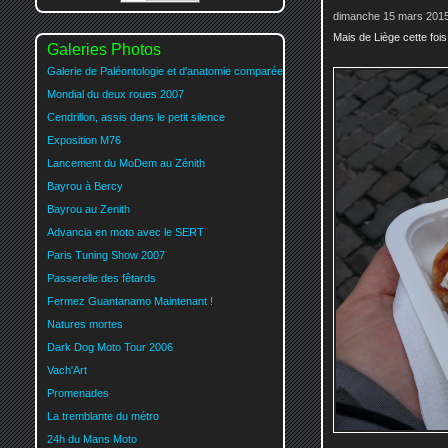
dimanche 15 mars 2015
Mais de Liège cette fois
Galeries Photos
Galerie de Paléontologie et d'anatomie comparée
Mondial du deux roues 2007
Cendrillon, assis dans le petit silence
Exposition M76
Lancement du MoDem au Zénith
Bayrou à Bercy
Bayrou au Zenith
Advancia en moto avec le SERT
Paris Tuning Show 2007
Passerelle des fêtards
Fermez Guantanamo Maintenant !
Natures mortes
Dark Dog Moto Tour 2006
Vach'Art
Promenades
La tremblante du métro
24h du Mans Moto