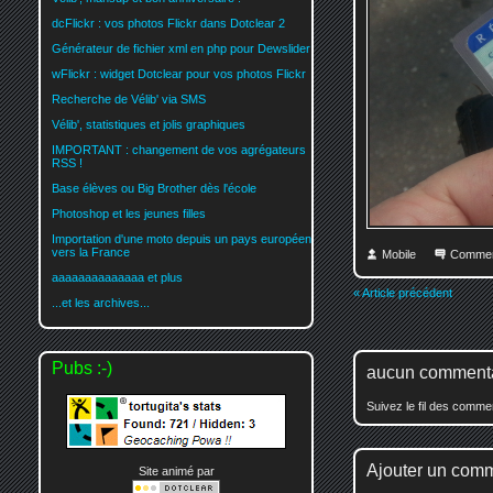
dcFlickr : vos photos Flickr dans Dotclear 2
Générateur de fichier xml en php pour Dewslider
wFlickr : widget Dotclear pour vos photos Flickr
Recherche de Vélib' via SMS
Vélib', statistiques et jolis graphiques
IMPORTANT : changement de vos agrégateurs
RSS !
Base élèves ou Big Brother dès l'école
Photoshop et les jeunes filles
Importation d'une moto depuis un pays européen
vers la France
Mobile
Commen
aaaaaaaaaaaaaa et plus
« Article précédent
...et les archives...
Pubs :-)
aucun comment
Suivez le fil des comm
Ajouter un com
Site animé par