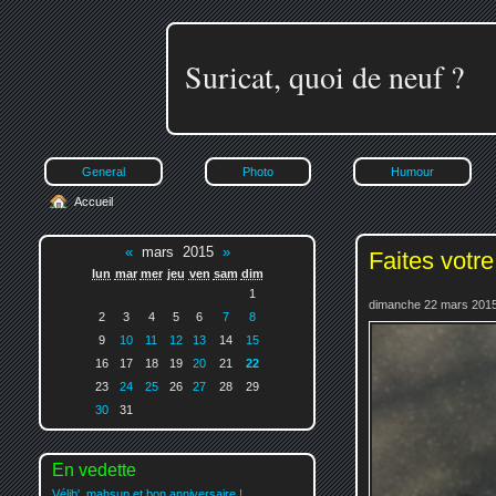
Suricat, quoi de neuf ?
General
Photo
Humour
Accueil
«
mars 2015
»
Faites votre
lun
mar
mer
jeu
ven
sam
dim
1
dimanche 22 mars 2015
2
3
4
5
6
7
8
9
10
11
12
13
14
15
16
17
18
19
20
21
22
23
24
25
26
27
28
29
30
31
En vedette
Vélib', mahsup et bon anniversaire !