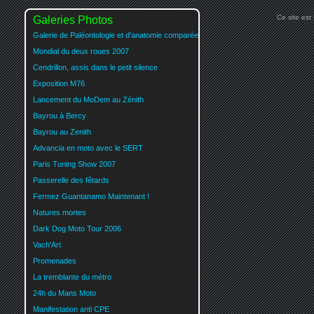
Ce site est
Galeries Photos
Galerie de Paléontologie et d'anatomie comparée
Mondial du deux roues 2007
Cendrillon, assis dans le petit silence
Exposition M76
Lancement du MoDem au Zénith
Bayrou à Bercy
Bayrou au Zenith
Advancia en moto avec le SERT
Paris Tuning Show 2007
Passerelle des fêtards
Fermez Guantanamo Maintenant !
Natures mortes
Dark Dog Moto Tour 2006
Vach'Art
Promenades
La tremblante du métro
24h du Mans Moto
Manifestation anti CPE