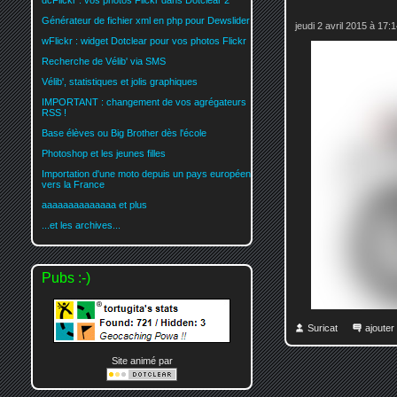
dcFlickr : vos photos Flickr dans Dotclear 2
Générateur de fichier xml en php pour Dewslider
jeudi 2 avril 2015 à 17:
wFlickr : widget Dotclear pour vos photos Flickr
Recherche de Vélib' via SMS
Vélib', statistiques et jolis graphiques
IMPORTANT : changement de vos agrégateurs
RSS !
Base élèves ou Big Brother dès l'école
Photoshop et les jeunes filles
Importation d'une moto depuis un pays européen
vers la France
aaaaaaaaaaaaaa et plus
...et les archives...
Pubs :-)
Suricat
ajoute
Site animé par