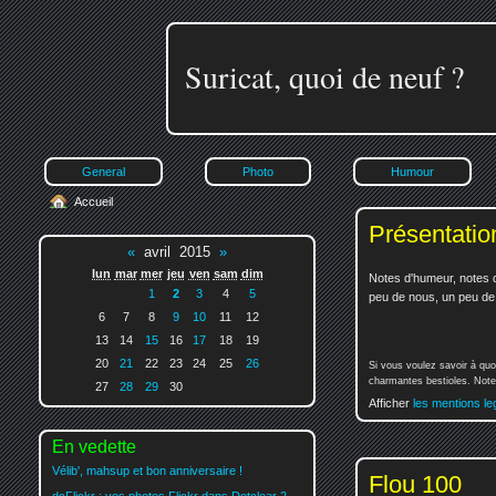
Suricat, quoi de neuf ?
General
Photo
Humour
Accueil
Présentatio
«
avril 2015
»
lun
mar
mer
jeu
ven
sam
dim
Notes d'humeur, notes d
1
2
3
4
5
peu de nous, un peu de v
6
7
8
9
10
11
12
13
14
15
16
17
18
19
20
21
22
23
24
25
26
Si vous voulez savoir à quo
charmantes bestioles. Notez
27
28
29
30
Afficher
les mentions le
En vedette
Vélib', mahsup et bon anniversaire !
Flou 100