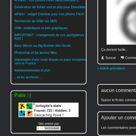
dcFlickr : vos photos Flickr dans Dotclear 2
Générateur de fichier xml en php pour Dewslider
wFlickr : widget Dotclear pour vos photos Flickr
Recherche de Vélib' via SMS
Vélib', statistiques et jolis graphiques
IMPORTANT : changement de vos agrégateurs
RSS !
Base élèves ou Big Brother dès l'école
Ça devient facile...
Photoshop et les jeunes filles
Suricat
Comme
Importation d'une moto depuis un pays européen
vers la France
« Article précédent
aaaaaaaaaaaaaa et plus
...et les archives...
aucun comment
Pubs :-)
Suivez le fil des comm
Ajouter un com
Site animé par
Les commentaires pour c