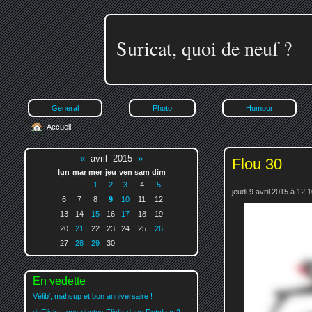
Suricat, quoi de neuf ?
General
Photo
Humour
Accueil
«
avril 2015
»
Flou 30
lun
mar
mer
jeu
ven
sam
dim
1
2
3
4
5
jeudi 9 avril 2015 à 12:
6
7
8
9
10
11
12
13
14
15
16
17
18
19
20
21
22
23
24
25
26
27
28
29
30
En vedette
Vélib', mahsup et bon anniversaire !