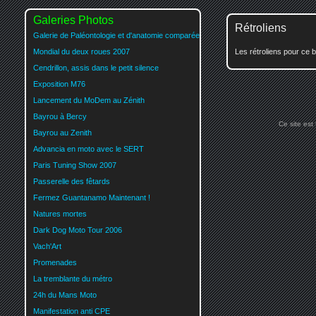
Galeries Photos
Rétroliens
Galerie de Paléontologie et d'anatomie comparée
Mondial du deux roues 2007
Les rétroliens pour ce b
Cendrillon, assis dans le petit silence
Exposition M76
Lancement du MoDem au Zénith
Bayrou à Bercy
Ce site est
Bayrou au Zenith
Advancia en moto avec le SERT
Paris Tuning Show 2007
Passerelle des fêtards
Fermez Guantanamo Maintenant !
Natures mortes
Dark Dog Moto Tour 2006
Vach'Art
Promenades
La tremblante du métro
24h du Mans Moto
Manifestation anti CPE