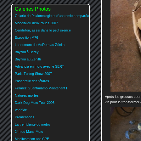
Galeries Photos
Galerie de Paléontologie et d'anatomie comparée
Mondial du deux roues 2007
Cendrillon, assis dans le petit silence
Exposition M76
Lancement du MoDem au Zénith
Bayrou à Bercy
Bayrou au Zenith
Advancia en moto avec le SERT
Paris Tuning Show 2007
Passerelle des fêtards
Fermez Guantanamo Maintenant !
Natures mortes
Après les grosses cours
vin pour la transformer
Dark Dog Moto Tour 2006
Vach'Art
Promenades
La tremblante du métro
24h du Mans Moto
Manifestation anti CPE