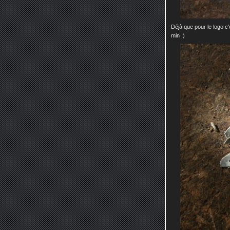
Déjà que pour le logo c'
min !)