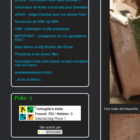
dcFlickr : vos photos Flickr dans Dotclear 2
Générateur de fichier xml en php pour Dewslider
wFlickr : widget Dotclear pour vos photos Flickr
Recherche de Vélib' via SMS
Vélib', statistiques et jolis graphiques
IMPORTANT : changement de vos agrégateurs
RSS !
Base élèves ou Big Brother dès l'école
Photoshop et les jeunes filles
Importation d'une moto depuis un pays européen
vers la France
aaaaaaaaaaaaaa et plus
...et les archives...
Pubs :-)
Une boite déchiquetée, qu
Site animé par