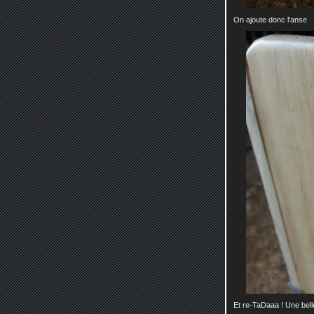
On ajoute donc l'anse
Et re-TaDaaa ! Une bell