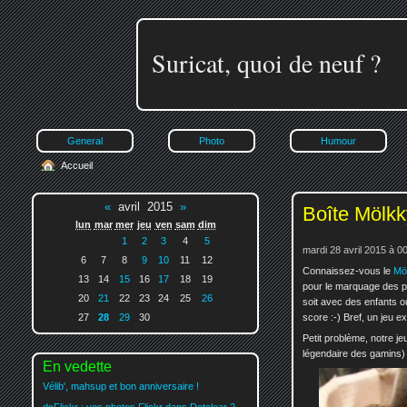
Suricat, quoi de neuf ?
General
Photo
Humour
Accueil
«
avril 2015
»
Boîte Mölkk
lun
mar
mer
jeu
ven
sam
dim
1
2
3
4
5
mardi 28 avril 2015 à 0
6
7
8
9
10
11
12
Connaissez-vous le
Mö
13
14
15
16
17
18
19
pour le marquage des po
20
21
22
23
24
25
26
soit avec des enfants o
score :-) Bref, un jeu ex
27
28
29
30
Petit problème, notre je
légendaire des gamins) 
En vedette
Vélib', mahsup et bon anniversaire !