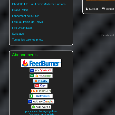
Charlotte Etc... au Lavoir Moderne Parisien
Suricat
ajoute
Grand Palais
Lancement de la PSP
Feux au Palais de Tokyo
Fire Urban Kaos
Suricates
Ce site est
Toutes les galeries photo
Abonnements
par ici si votre agrégateur
n'est pas dans la liste