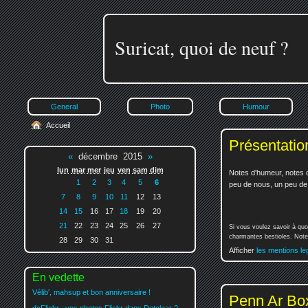
Suricat, quoi de neuf ?
General
Photo
Humour
Accueil
Présentatio
«
décembre 2015
»
lun
mar
mer
jeu
ven
sam
dim
Notes d'humeur, notes d
1
2
3
4
5
6
peu de nous, un peu de v
7
8
9
10
11
12
13
14
15
16
17
18
19
20
21
22
23
24
25
26
27
Si vous voulez savoir à quo
charmantes bestioles. Notez
28
29
30
31
Afficher
les mentions le
En vedette
Vélib', mahsup et bon anniversaire !
Penn Ar Box