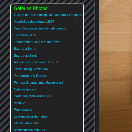
Galeries Photos
Galerie de Paléontologie et d'anatomie comparée
Mondial du deux roues 2007
Cendrillon, assis dans le petit silence
Exposition M76
Lancement du MoDem au Zénith
Bayrou à Bercy
Bayrou au Zenith
Advancia en moto avec le SERT
Paris Tuning Show 2007
Passerelle des fêtards
Fermez Guantanamo Maintenant !
Natures mortes
Dark Dog Moto Tour 2006
Vach'Art
Promenades
La tremblante du métro
24h du Mans Moto
Manifestation anti CPE