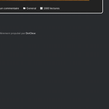
r un commentaire
General
1660 lectures
 fièrement propulsé par
DotClear
.