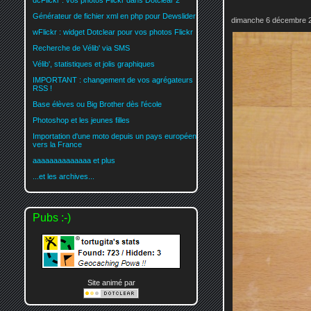
dcFlickr : vos photos Flickr dans Dotclear 2
Générateur de fichier xml en php pour Dewslider
dimanche 6 décembre 2
wFlickr : widget Dotclear pour vos photos Flickr
Recherche de Vélib' via SMS
Vélib', statistiques et jolis graphiques
IMPORTANT : changement de vos agrégateurs
RSS !
Base élèves ou Big Brother dès l'école
Photoshop et les jeunes filles
Importation d'une moto depuis un pays européen
vers la France
aaaaaaaaaaaaaa et plus
...et les archives...
Pubs :-)
Site animé par