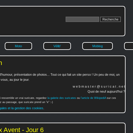
Moto
Vélib'
Moblog
n
'humour, présentation de photos... Tout ce qui fait un site perso ! Un peu de moi, un
ous, au jour le jour.
w e b m a s t e r @ s u r i c a t . n e t
Quoi de neuf aujourd'hui ?
i ressemble un vrai suricate, regardez
la galerie des suricates
ou
l'article de WikipediA
sur ces
 au passage, que suricate prend un "e" :-)
gales et la gestion des cookies
.
 Avent - Jour 6