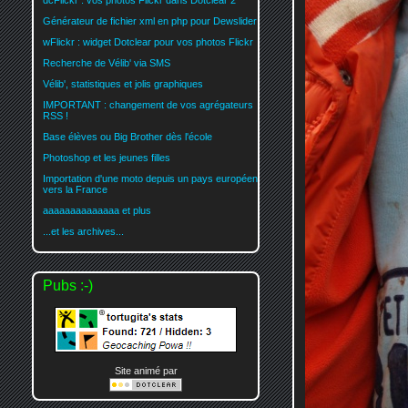
dcFlickr : vos photos Flickr dans Dotclear 2
Générateur de fichier xml en php pour Dewslider
wFlickr : widget Dotclear pour vos photos Flickr
Recherche de Vélib' via SMS
Vélib', statistiques et jolis graphiques
IMPORTANT : changement de vos agrégateurs
RSS !
Base élèves ou Big Brother dès l'école
Photoshop et les jeunes filles
Importation d'une moto depuis un pays européen
vers la France
aaaaaaaaaaaaaa et plus
...et les archives...
Pubs :-)
Site animé par