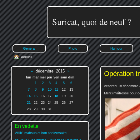
Suricat, quoi de neuf ?
General
Photo
Humour
Accueil
«
décembre 2015
»
Opération tr
lun
mar
mer
jeu
ven
sam
dim
1
2
3
4
5
6
vendredi 18 décembre 
7
8
9
10
11
12
13
Merci maîtresse pour ce
14
15
16
17
18
19
20
21
22
23
24
25
26
27
28
29
30
31
En vedette
Vélib', mahsup et bon anniversaire !