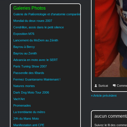
Galeries Photos
Galerie de Paléontologie et d'anatomie comparée
Mondial du deux roues 2007
Cendrillon, assis dans le petit silence
Exposition M76
Lancement du MoDem au Zénith
Bayrou à Bercy
Bayrou au Zenith
Advancia en moto avec le SERT
Paris Tuning Show 2007
Passerelle des fêtards
Fermez Guantanamo Maintenant !
Suricat
Comme
Natures mortes
Dark Dog Moto Tour 2006
« Article précédent
Vach'Art
Promenades
La tremblante du métro
aucun comment
24h du Mans Moto
Manifestation anti CPE
Suivez le fil des comm