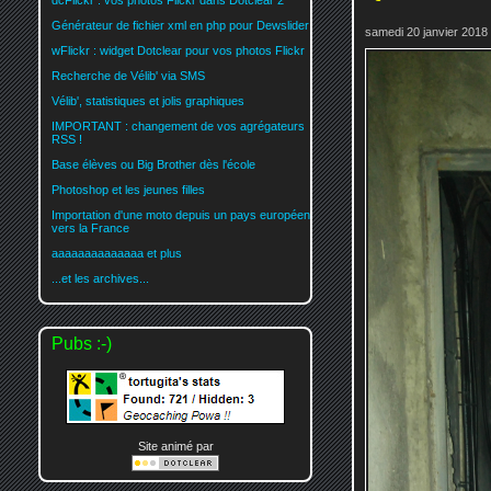
dcFlickr : vos photos Flickr dans Dotclear 2
Générateur de fichier xml en php pour Dewslider
samedi 20 janvier 2018
wFlickr : widget Dotclear pour vos photos Flickr
Recherche de Vélib' via SMS
Vélib', statistiques et jolis graphiques
IMPORTANT : changement de vos agrégateurs
RSS !
Base élèves ou Big Brother dès l'école
Photoshop et les jeunes filles
Importation d'une moto depuis un pays européen
vers la France
aaaaaaaaaaaaaa et plus
...et les archives...
Pubs :-)
Site animé par