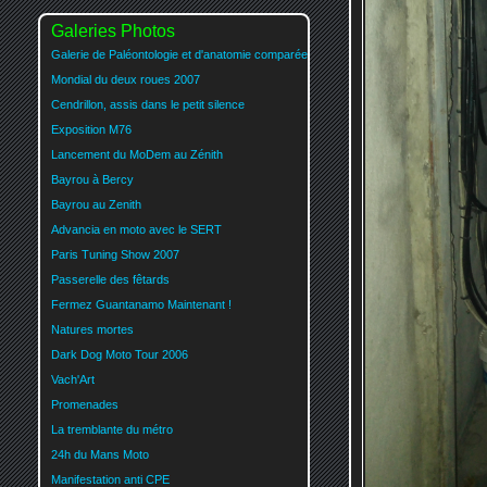
Galeries Photos
Galerie de Paléontologie et d'anatomie comparée
Mondial du deux roues 2007
Cendrillon, assis dans le petit silence
Exposition M76
Lancement du MoDem au Zénith
Bayrou à Bercy
Bayrou au Zenith
Advancia en moto avec le SERT
Paris Tuning Show 2007
Passerelle des fêtards
Fermez Guantanamo Maintenant !
Natures mortes
Dark Dog Moto Tour 2006
Vach'Art
Promenades
La tremblante du métro
24h du Mans Moto
Manifestation anti CPE