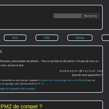
Moto
Vélib'
Moblog
n
'humour, présentation de photos... Tout ce qui fait un site perso ! Un peu de moi, un
ous, au jour le jour.
w e b m a s t e r @ s u r i c a t . n e t
Quoi de neuf aujourd'hui ?
i ressemble un vrai suricate, regardez
la galerie des suricates
ou
l'article de WikipediA
sur ces
 au passage, que suricate prend un "e" :-)
gales et la gestion des cookies
.
u PMZ de compet ?