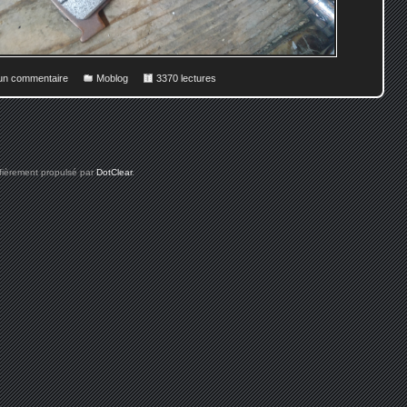
 un commentaire
Moblog
3370 lectures
 fièrement propulsé par
DotClear
.