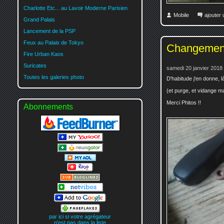
Charlotte Etc... au Lavoir Moderne Parisien
Mobile
ajouter
Grand Palais
Lancement de la PSP
Feux au Palais de Tokyo
Changement
Fire Urban Kaos
Suricates
samedi 20 janvier 2018
Toutes les galeries photo
D'habitude j'en donne, là 
(et purge, et vidange ma
Merci Phitos !!
Abonnements
par ici si votre agrégateur
n'est pas dans la liste