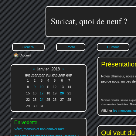
Suricat, quoi de neuf ?
General
Photo
Humour
Accueil
Présentatio
«
janvier 2018
»
lun
mar
mer
jeu
ven
sam
dim
Notes d'humeur, notes d
1
2
3
4
5
6
7
peu de nous, un peu de v
8
9
10
11
12
13
14
15
16
17
18
19
20
21
22
23
24
25
26
27
28
Si vous voulez savoir à quo
charmantes bestioles. Notez
29
30
31
Afficher
les mentions le
En vedette
Vélib', mahsup et bon anniversaire !
Qui veut d