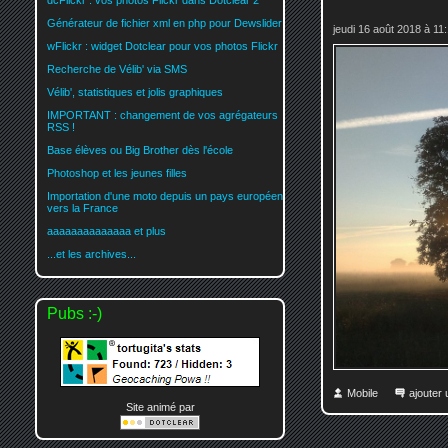
dcFlickr : vos photos Flickr dans Dotclear 2
Générateur de fichier xml en php pour Dewslider
jeudi 16 août 2018 à 11
wFlickr : widget Dotclear pour vos photos Flickr
Recherche de Vélib' via SMS
Vélib', statistiques et jolis graphiques
IMPORTANT : changement de vos agrégateurs
RSS !
Base élèves ou Big Brother dès l'école
Photoshop et les jeunes filles
Importation d'une moto depuis un pays européen
vers la France
aaaaaaaaaaaaaa et plus
...et les archives...
Pubs :-)
Mobile
ajouter
Site animé par