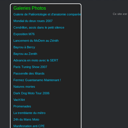
Galeries Photos
Ce site est
Galerie de Paléontologie et d'anatomie comparée
Mondial du deux roues 2007
Cendrillon, assis dans le petit silence
Exposition M76
Lancement du MoDem au Zénith
Bayrou à Bercy
Bayrou au Zenith
Advancia en moto avec le SERT
Paris Tuning Show 2007
Passerelle des fêtards
Fermez Guantanamo Maintenant !
Natures mortes
Dark Dog Moto Tour 2006
Vach'Art
Promenades
La tremblante du métro
24h du Mans Moto
Manifestation anti CPE