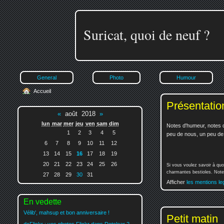
Suricat, quoi de neuf ?
General
Photo
Humour
Accueil
Présentatio
«
août 2018
»
lun
mar
mer
jeu
ven
sam
dim
Notes d'humeur, notes d
1
2
3
4
5
peu de nous, un peu de v
6
7
8
9
10
11
12
13
14
15
16
17
18
19
20
21
22
23
24
25
26
Si vous voulez savoir à quo
charmantes bestioles. Notez
27
28
29
30
31
Afficher
les mentions le
En vedette
Vélib', mahsup et bon anniversaire !
Petit matin