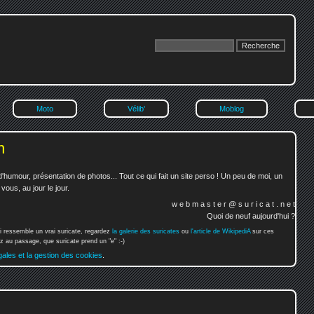
Moto
Vélib'
Moblog
n
'humour, présentation de photos... Tout ce qui fait un site perso ! Un peu de moi, un
ous, au jour le jour.
w e b m a s t e r @ s u r i c a t . n e t
Quoi de neuf aujourd'hui ?
i ressemble un vrai suricate, regardez
la galerie des suricates
ou
l'article de WikipediA
sur ces
 au passage, que suricate prend un "e" :-)
gales et la gestion des cookies
.