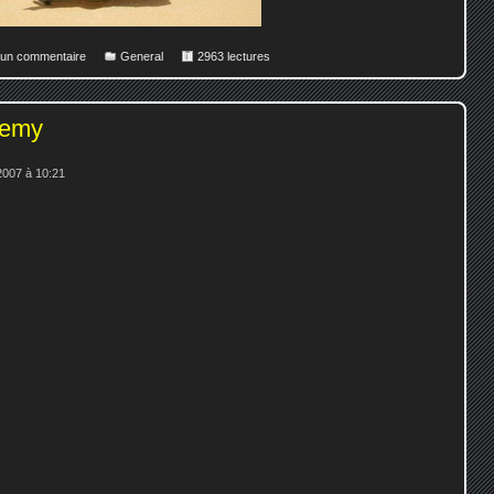
r un commentaire
General
2963 lectures
demy
007 à 10:21