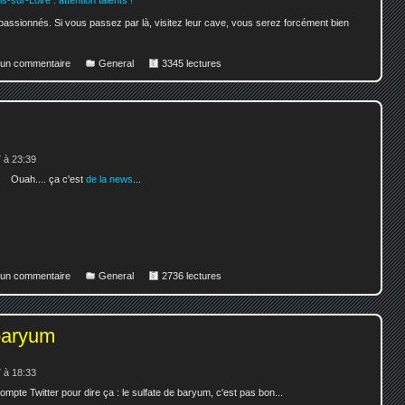
assionnés. Si vous passez par là, visitez leur cave, vous serez forcément bien
r un commentaire
General
3345 lectures
 à 23:39
Ouah.... ça c'est
de la news
...
r un commentaire
General
2736 lectures
baryum
 à 18:33
 compte Twitter pour dire ça : le sulfate de baryum, c'est pas bon...