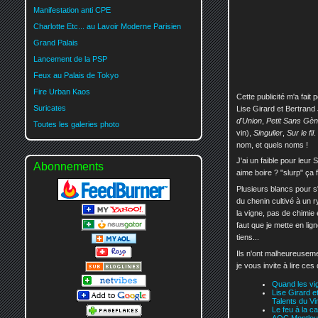
Manifestation anti CPE
Charlotte Etc... au Lavoir Moderne Parisien
Grand Palais
Lancement de la PSP
Feux au Palais de Tokyo
Fire Urban Kaos
Cette publicité m'a fait
Suricates
Lise Girard et Bertrand
d'Union
,
Petit Sans Gè
Toutes les galeries photo
vin),
Singulier
,
Sur le fil
.
nom, et quels noms !
J'ai un faible pour leur 
Abonnements
aime boire ? "slurp" ça f
Plusieurs blancs pour 
du chenin cultivé à un r
la vigne, pas de chimie
faut que je mette en lig
tiens...
Ils n'ont malheureuseme
je vous invite à lire ce
Quand les vig
Lise Girard e
Talents du Vi
Le feu à la c
AOC Montlouis