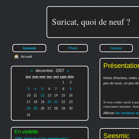
Suricat, quoi de neuf ?
General
Photo
Humour
Accueil
Présentatio
«
décembre 2007
»
lun
mar
mer
jeu
ven
sam
dim
Notes d'humeur, notes d
1
2
peu de nous, un peu de v
3
4
5
6
7
8
9
10
11
12
13
14
15
16
17
18
19
20
21
22
23
Si vous voulez savoir à quo
charmantes bestioles. Notez
24
25
26
27
28
29
30
Afficher
les mentions le
31
En vedette
Seesmic
Vélib', mahsup et bon anniversaire !