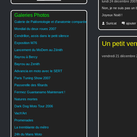
lundi 24 décembre 2007
Non, je ne suis pas un b
Galeries Photos
Joyeux Noël !
Galerie de Paléontologie et d'anatomie comparée
Suricat
ajoute
Mondial du deux roues 2007
Cendrillon, assis dans le petit silence
Un petit ver
Exposition M76
Lancement du MoDem au Zénith
vendredi 21 décembre 
Bayrou à Bercy
Bayrou au Zenith
Advancia en moto avec le SERT
Paris Tuning Show 2007
Passerelle des fêtards
Fermez Guantanamo Maintenant !
Natures mortes
Dark Dog Moto Tour 2006
Vach'Art
Promenades
La tremblante du métro
24h du Mans Moto