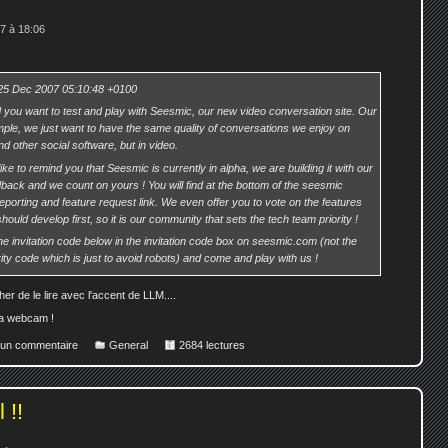
7 à 18:06
25 Dec 2007 05:10:48 +0100
 you want to test and play with Seesmic, our new video conversation site. Our
imple, we just want to have the same quality of conversations we enjoy on
and other social software, but in video.
ike to remind you that Seesmic is currently in alpha, we are building it with our
dback and we count on yours ! You will find at the bottom of the seesmic
eporting and feature request link. We even offer you to vote on the features
hould develop first, so it is our community that sets the tech team priority !
he invitation code below in the invitation code box on seesmic.com (not the
ity code which is just to avoid robots) and come and play with us !
r de le lire avec l'accent de LLM....
la webcam !
r un commentaire
General
2684 lectures
 !!