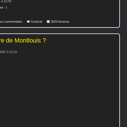
 à 23:43
ot :-)
r un commentaire
General
3024 lectures
re de Montlouis ?
2007 à 12:10