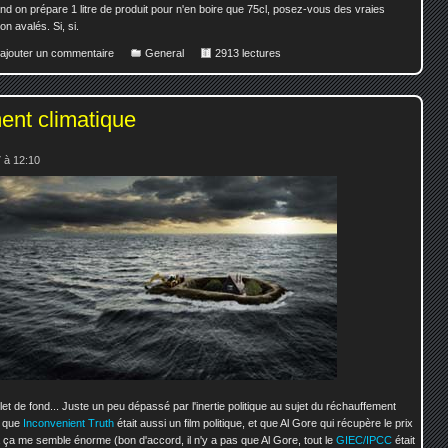
uand on prépare 1 litre de produit pour n'en boire que 75cl, posez-vous des vraies
on avalés. Si, si.
 ajouter un commentaire
General
2913 lectures
ent climatique
 à 12:10
llet de fond... Juste un peu dépassé par l'inertie politique au sujet du réchauffement
t que
Inconvenient Truth
était aussi un film politique, et que Al Gore qui récupère le prix
à ça me semble énorme (bon d'accord, il n'y a pas que Al Gore, tout le
GIEC/IPCC
était