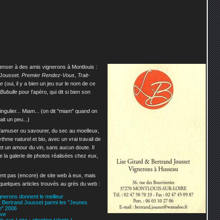
 penser à des amis vignerons à Montlouis :
 Jousset.
Premier Rendez-Vous
,
Trait-
ne
(oui, il y a bien un jeu sur le nom de ce
Bubulle
pour l'apéro, qui dit si bien son
Singulier... Miam... (on dit "miam" quand on
ait un peu...)
s'amuser ou savourer, du sec au moelleux,
ythme naturel et bio, avec un vrai travail de
 et un amour du vin, sans aucun doute. Il
ne la galerie de photos réalisées chez eux,
nt pas (encore) de site web à eux, mais
s quelques articles trouvés au grès du web :
nerons donnent le meilleur
t Bertrand Jousset parmi les "Jeunes
n" 2006
ave
-sur-Loire : attention talents !