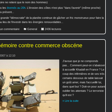
toire ne retient que le nom des hommes)
as les
étonnés au 20h
. L'érosion des côtes n'est plus "dans l'avenir" (même proche)
du présent...
 grande "démocratie" de la planète continue de gâcher un fric monstrueux pour faire la
u lieu de l'investir dans les énergies renouvelables...
r un commentaire
General
2436 lectures
mémoire contre commerce obscéne
2007 à 12:10
J'avoue que je ne comprends
pas... Comment peut-on s'abaisser
à accueillir Khadafi en France ? Le
coup des infirmières et de ses très
certains dessous de table laissait
un goût amer, mais l'accueillir lui,
dans quel but ? Doit-on pour autant
oublier les attentats ? Le terroriste
qu'il est ?
» Lire la suite