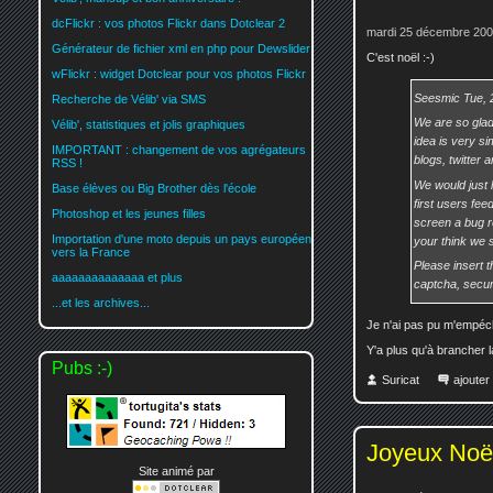
dcFlickr : vos photos Flickr dans Dotclear 2
mardi 25 décembre 200
Générateur de fichier xml en php pour Dewslider
C'est noël :-)
wFlickr : widget Dotclear pour vos photos Flickr
Seesmic Tue, 
Recherche de Vélib' via SMS
We are so glad
Vélib', statistiques et jolis graphiques
idea is very s
IMPORTANT : changement de vos agrégateurs
blogs, twitter 
RSS !
We would just l
Base élèves ou Big Brother dès l'école
first users fee
Photoshop et les jeunes filles
screen a bug r
Importation d'une moto depuis un pays européen
your think we s
vers la France
Please insert t
aaaaaaaaaaaaaa et plus
captcha, secur
...et les archives...
Je n'ai pas pu m'empéche
Y'a plus qu'à brancher 
Pubs :-)
Suricat
ajoute
Joyeux Noël
Site animé par