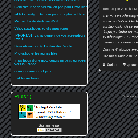
dcFlickr : vos photos Flickr dans Dotclear 2
Générateur de fichier xml en php pour Dewslider
lundi 20 juin 2016 à 14:
wFlickr : widget Dotclear pour vos photos Flickr
De tous les dépistages,
sur la mortalité est faibl
Recherche de Vélib' via SMS
surdiagnostic, de surtr
Vélib', statistiques et jolis graphiques
risque particulier est n
IMPORTANT : changement de vos agrégateurs
systématique. En France
RSS !
médecins continuent de 
Base élèves ou Big Brother dès l'école
Comme d'habitude ave
Photoshop et les jeunes filles
Lire aussi l'article de 
Importation d'une moto depuis un pays européen
vers la France
Suricat
ajoute
aaaaaaaaaaaaaa et plus
...et les archives...
Pubs :-)
Ce site est
Site animé par