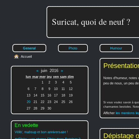
Suricat, quoi de neuf ?
General
Photo
Humour
Accueil
Présentatio
«
juin 2016
»
lun
mar
mer
jeu
ven
sam
dim
Notes d'humeur, notes d
1
2
3
4
5
peu de nous, un peu de v
6
7
8
9
10
11
12
13
14
15
16
17
18
19
20
21
22
23
24
25
26
Si vous voulez savoir à quo
charmantes bestioles. Notez
27
28
29
30
Afficher
les mentions le
En vedette
Vélib', mahsup et bon anniversaire !
Dépistage o