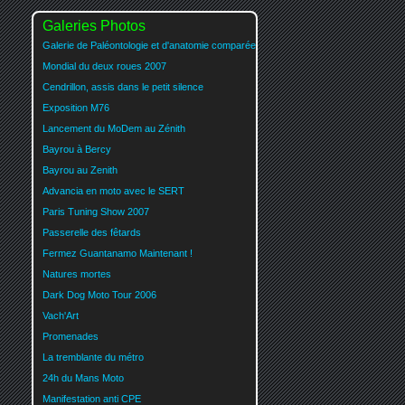
Galeries Photos
Galerie de Paléontologie et d'anatomie comparée
Mondial du deux roues 2007
Cendrillon, assis dans le petit silence
Exposition M76
Lancement du MoDem au Zénith
Bayrou à Bercy
Bayrou au Zenith
Advancia en moto avec le SERT
Paris Tuning Show 2007
Passerelle des fêtards
Fermez Guantanamo Maintenant !
Natures mortes
Dark Dog Moto Tour 2006
Vach'Art
Promenades
La tremblante du métro
24h du Mans Moto
Manifestation anti CPE