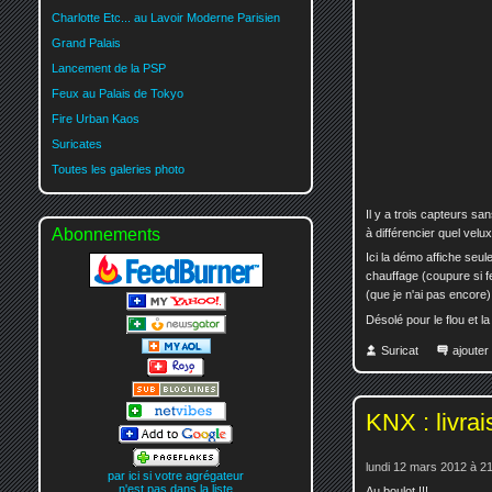
Charlotte Etc... au Lavoir Moderne Parisien
Grand Palais
Lancement de la PSP
Feux au Palais de Tokyo
Fire Urban Kaos
Suricates
Toutes les galeries photo
Il y a trois capteurs sa
Abonnements
à différencier quel velux
Ici la démo affiche seule
chauffage (coupure si 
(que je n'ai pas encore) 
Désolé pour le flou et la
Suricat
ajoute
KNX : livra
lundi 12 mars 2012 à 2
par ici si votre agrégateur
n'est pas dans la liste
Au boulot !!!