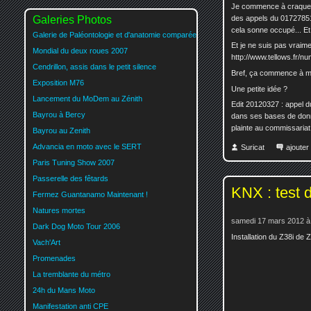
Je commence à craquer...
Galeries Photos
des appels du 01727851
cela sonne occupé... Et
Galerie de Paléontologie et d'anatomie comparée
Et je ne suis pas vraim
Mondial du deux roues 2007
http://www.tellows.fr/
Cendrillon, assis dans le petit silence
Bref, ça commence à me
Exposition M76
Une petite idée ?
Lancement du MoDem au Zénith
Edit 20120327 : appel du
Bayrou à Bercy
dans ses bases de donné
plainte au commissariat..
Bayrou au Zenith
Advancia en moto avec le SERT
Suricat
ajoute
Paris Tuning Show 2007
Passerelle des fêtards
KNX : test 
Fermez Guantanamo Maintenant !
Natures mortes
samedi 17 mars 2012 à
Dark Dog Moto Tour 2006
Installation du Z38i de
Vach'Art
Promenades
La tremblante du métro
24h du Mans Moto
Manifestation anti CPE