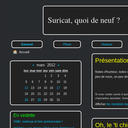
Suricat, quoi de neuf ?
General
Photo
Humour
Accueil
Présentatio
«
mars 2012
»
lun
mar
mer
jeu
ven
sam
dim
Notes d'humeur, notes d
1
2
3
4
peu de nous, un peu de v
5
6
7
8
9
10
11
12
13
14
15
16
17
18
19
20
21
22
23
24
25
Si vous voulez savoir à quo
charmantes bestioles. Notez
26
27
28
29
30
31
Afficher
les mentions le
En vedette
Vélib', mahsup et bon anniversaire !
Oh, le 'ti chi