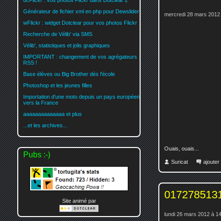
dcFlickr : vos photos Flickr dans Dotclear 2
Générateur de fichier xml en php pour Dewslider
mercredi 28 mars 2012
wFlickr : widget Dotclear pour vos photos Flickr
Recherche de Vélib' via SMS
Vélib', statistiques et jolis graphiques
IMPORTANT : changement de vos agrégateurs
RSS !
Base élèves ou Big Brother dès l'école
Photoshop et les jeunes filles
Importation d'une moto depuis un pays européen
vers la France
aaaaaaaaaaaaaa et plus
...et les archives...
Ouais, ouais...
Pubs :-)
Suricat
ajoute
0172785131
Site animé par
lundi 26 mars 2012 à 1