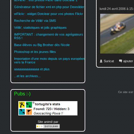
dcFlickr : vos photos Flickr dans Dotclear 2
Générateur de fichier xml en php pour Dewslider
lundi 24 avril 2006 à 15
wFlickr : widget Dotclear pour vos photos Flickr
Recherche de Vélib' via SMS
Vélib', statistiques et jolis graphiques
IMPORTANT : changement de vos agrégateurs
RSS !
Base élèves ou Big Brother dès l'école
Photoshop et les jeunes filles
Importation d'une moto depuis un pays européen
Suricat
ajoute
vers la France
aaaaaaaaaaaaaa et plus
...et les archives...
Ce site est
Pubs :-)
Site animé par