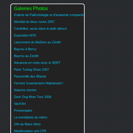
Galeries Photos
Galerie de Paléontologie et d'anatomie comparée
Mondial du deux roues 2007
Cendrillon, assis dans le petit silence
Exposition M76
Lancement du MoDem au Zénith
Bayrou à Bercy
Bayrou au Zenith
Advancia en moto avec le SERT
Paris Tuning Show 2007
Passerelle des fêtards
Fermez Guantanamo Maintenant !
Natures mortes
Dark Dog Moto Tour 2006
Vach'Art
Promenades
La tremblante du métro
24h du Mans Moto
Manifestation anti CPE