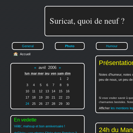
Suricat, quoi de neuf ?
General
Photo
Humour
Accueil
Présentatio
«
avril 2006
»
lun
mar
mer
jeu
ven
sam
dim
Notes d'humeur, notes d
1
2
peu de nous, un peu de v
3
4
5
6
7
8
9
10
11
12
13
14
15
16
17
18
19
20
21
22
23
Si vous voulez savoir à quo
charmantes bestioles. Notez
24
25
26
27
28
29
30
Afficher
les mentions le
En vedette
Vélib', mahsup et bon anniversaire !
24h du Man