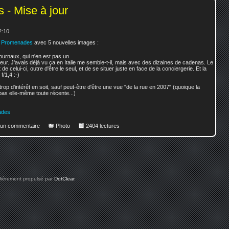
- Mise à jour
2:10
e Promenades
avec 5 nouvelles images :
journaux, qui n'en est pas un
eur. J'avais déjà vu ça en Italie me semble-t-il, mais avec des dizaines de cadenas. Le
e celui-ci, outre d'être le seul, et de se situer juste en face de la conciergerie. Et la
f/1,4 :-)
rop d'intérêt en soit, sauf peut-être d'être une vue "de la rue en 2007" (quoique la
 pas elle-même toute récente...)
ades
r un commentaire
Photo
2404 lectures
 fièrement propulsé par
DotClear
.