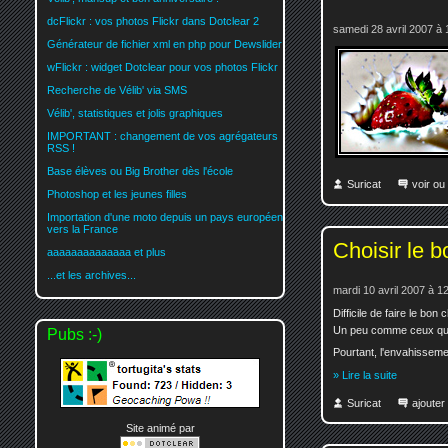
dcFlickr : vos photos Flickr dans Dotclear 2
samedi 28 avril 2007 à 
Générateur de fichier xml en php pour Dewslider
wFlickr : widget Dotclear pour vos photos Flickr
Recherche de Vélib' via SMS
Vélib', statistiques et jolis graphiques
IMPORTANT : changement de vos agrégateurs
RSS !
Base élèves ou Big Brother dès l'école
Suricat
voir ou
Photoshop et les jeunes filles
Importation d'une moto depuis un pays européen
vers la France
Choisir le b
aaaaaaaaaaaaaa et plus
...et les archives...
mardi 10 avril 2007 à 1
Difficile de faire le bon
Un peu comme ceux qui 
Pubs :-)
Pourtant, l'envahissemen
» Lire la suite
Suricat
ajoute
Site animé par