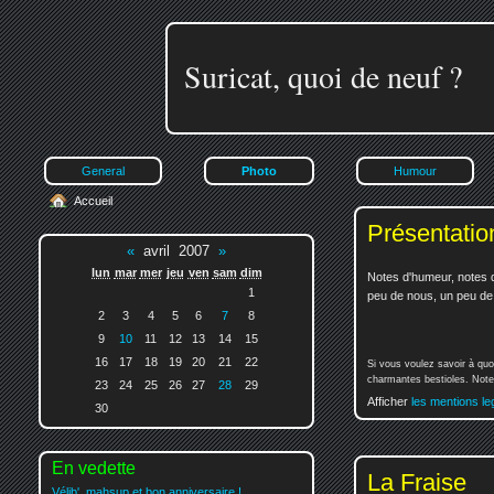
Suricat, quoi de neuf ?
General
Photo
Humour
Accueil
Présentatio
«
avril 2007
»
lun
mar
mer
jeu
ven
sam
dim
Notes d'humeur, notes d
1
peu de nous, un peu de v
2
3
4
5
6
7
8
9
10
11
12
13
14
15
16
17
18
19
20
21
22
Si vous voulez savoir à quo
charmantes bestioles. Notez
23
24
25
26
27
28
29
Afficher
les mentions le
30
En vedette
La Fraise
Vélib', mahsup et bon anniversaire !