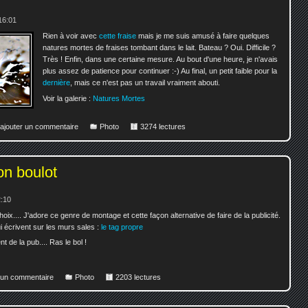
16:01
Rien à voir avec
cette fraise
mais je me suis amusé à faire quelques
natures mortes de fraises tombant dans le lait. Bateau ? Oui. Difficile ?
Très ! Enfin, dans une certaine mesure. Au bout d'une heure, je n'avais
plus assez de patience pour continuer :-) Au final, un petit faible pour la
dernière
, mais ce n'est pas un travail vraiment abouti.
Voir la galerie :
Natures Mortes
 ajouter un commentaire
Photo
3274 lectures
on boulot
2:10
 choix.... J'adore ce genre de montage et cette façon alternative de faire de la publicité.
écrivent sur les murs sales :
le tag propre
t de la pub.... Ras le bol !
r un commentaire
Photo
2203 lectures