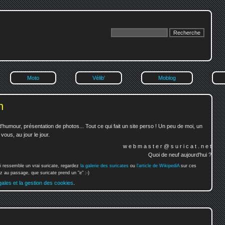
Moto
Vélib'
Moblog
n
'humour, présentation de photos... Tout ce qui fait un site perso ! Un peu de moi, un
ous, au jour le jour.
w e b m a s t e r @ s u r i c a t . n e t
Quoi de neuf aujourd'hui ?
i ressemble un vrai suricate, regardez
la galerie des suricates
ou
l'article de WikipediA
sur ces
 au passage, que suricate prend un "e" :-)
gales et la gestion des cookies
.