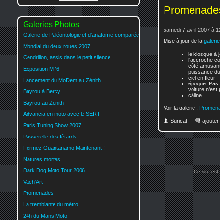
Promenades 
Galeries Photos
samedi 7 avril 2007 à 1
Galerie de Paléontologie et d'anatomie comparée
Mise à jour de la
galeri
Mondial du deux roues 2007
le kiosque à 
Cendrillon, assis dans le petit silence
l'accroche co
côté amusant d
Exposition M76
puissance du 
ciel en fleur
Lancement du MoDem au Zénith
époque. Pas t
voiture n'est
Bayrou à Bercy
câline
Bayrou au Zenith
Voir la galerie :
Promen
Advancia en moto avec le SERT
Suricat
ajoute
Paris Tuning Show 2007
Passerelle des fêtards
Fermez Guantanamo Maintenant !
Natures mortes
Dark Dog Moto Tour 2006
Ce site est
Vach'Art
Promenades
La tremblante du métro
24h du Mans Moto