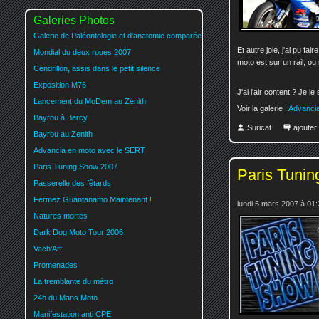
Galeries Photos
Galerie de Paléontologie et d'anatomie comparée
Et autre joie, j'ai pu fai
Mondial du deux roues 2007
moto est sur un rail, ou 
Cendrillon, assis dans le petit silence
Exposition M76
J'ai l'air content ? Je le 
Lancement du MoDem au Zénith
Voir la galerie :
Advanci
Bayrou à Bercy
Suricat
ajoute
Bayrou au Zenith
Advancia en moto avec le SERT
Paris Tuning Show 2007
Paris Tuni
Passerelle des fêtards
Fermez Guantanamo Maintenant !
lundi 5 mars 2007 à 01:
Natures mortes
Dark Dog Moto Tour 2006
Vach'Art
Promenades
La tremblante du métro
24h du Mans Moto
Manifestation anti CPE