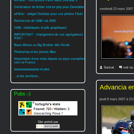
dcFlickr : vos photos Flickr dans Dotclear 2
Générateur de fichier xml en php pour Dewslider
vendredi 23 mars 2007 
wFlickr : widget Dotclear pour vos photos Flickr
Recherche de Vélib' via SMS
Vélib', statistiques et jolis graphiques
IMPORTANT : changement de vos agrégateurs
RSS !
Base élèves ou Big Brother dès l'école
Photoshop et les jeunes filles
Importation d'une moto depuis un pays européen
vers la France
Suricat
voir ou
aaaaaaaaaaaaaa et plus
...et les archives...
Advancia e
Pubs :-)
jeudi 8 mars 2007 à 23:
Site animé par