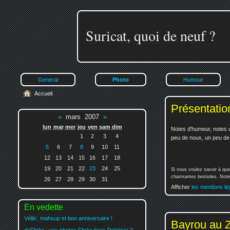
Suricat, quoi de neuf ?
General
Photo
Humour
Accueil
Présentatio
«
mars 2007
»
lun
mar
mer
jeu
ven
sam
dim
Notes d'humeur, notes d
1
2
3
4
peu de nous, un peu de v
5
6
7
8
9
10
11
12
13
14
15
16
17
18
19
20
21
22
23
24
25
Si vous voulez savoir à quo
charmantes bestioles. Notez
26
27
28
29
30
31
Afficher
les mentions le
En vedette
Vélib', mahsup et bon anniversaire !
Bayrou au Z