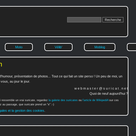
Moto
Vélib'
Moblog
n
'humour, présentation de photos... Tout ce qui fait un site perso ! Un peu de moi, un
ous, au jour le jour.
w e b m a s t e r @ s u r i c a t . n e t
Quoi de neuf aujourd'hui ?
i ressemble un vrai suricate, regardez
la galerie des suricates
ou
l'article de WikipediA
sur ces
 au passage, que suricate prend un "e" :-)
gales et la gestion des cookies
.