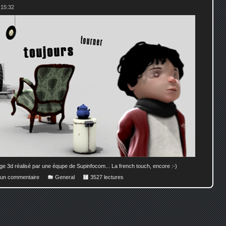
 15:32
e 3d réalisé par une équpe de Supinfocom... La french touch, encore :-)
r un commentaire
General
3527 lectures