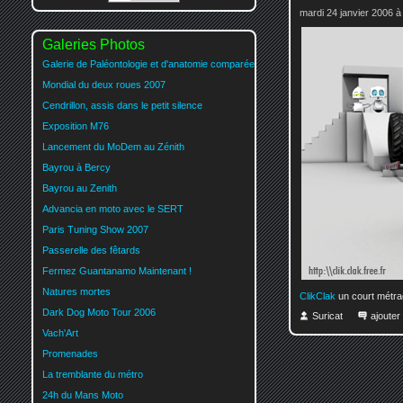
mardi 24 janvier 2006 à
Galeries Photos
Galerie de Paléontologie et d'anatomie comparée
Mondial du deux roues 2007
Cendrillon, assis dans le petit silence
Exposition M76
Lancement du MoDem au Zénith
Bayrou à Bercy
Bayrou au Zenith
Advancia en moto avec le SERT
Paris Tuning Show 2007
Passerelle des fêtards
Fermez Guantanamo Maintenant !
Natures mortes
ClikClak
un court métrag
Dark Dog Moto Tour 2006
Suricat
ajoute
Vach'Art
Promenades
La tremblante du métro
24h du Mans Moto