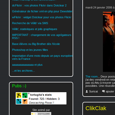
dcFlickr : vos photos Flickr dans Dotclear 2
mardi 24 janvier 2006 à
Générateur de fichier xml en php pour Dewslider
wFlickr : widget Dotclear pour vos photos Flickr
Recherche de Vélib' via SMS
Vélib', statistiques et jolis graphiques
IMPORTANT : changement de vos agrégateurs
RSS !
Base élèves ou Big Brother dès l'école
Photoshop et les jeunes filles
Importation d'une moto depuis un pays européen
vers la France
aaaaaaaaaaaaaa et plus
...et les archives...
The room
... Deux post
j'ai des vendredi en re
pas où Attu à trouver ça
Pubs :-)
possibles. Une réussite,
Suricat
ajoute
ClikClak
Site animé par