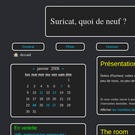
Suricat, quoi de neuf ?
General
Photo
Humour
Accueil
Présentatio
«
janvier 2006
»
lun
mar
mer
jeu
ven
sam
dim
Notes d'humeur, notes d
1
peu de nous, un peu de v
2
3
4
5
6
7
8
9
10
11
12
13
14
15
16
17
18
19
20
21
22
Si vous voulez savoir à quo
charmantes bestioles. Notez
23
24
25
26
27
28
29
Afficher
les mentions le
30
31
En vedette
The room
Vélib', mahsup et bon anniversaire !