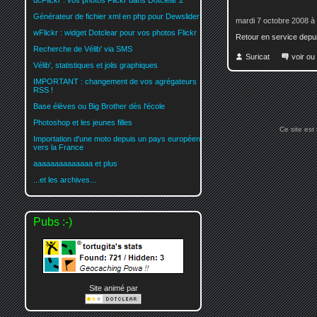
dcFlickr : vos photos Flickr dans Dotclear 2
Générateur de fichier xml en php pour Dewslider
mardi 7 octobre 2008 à
wFlickr : widget Dotclear pour vos photos Flickr
Retour en service depu
Recherche de Vélib' via SMS
Suricat
voir ou
Vélib', statistiques et jolis graphiques
IMPORTANT : changement de vos agrégateurs
RSS !
Base élèves ou Big Brother dès l'école
Photoshop et les jeunes filles
Ce site est
Importation d'une moto depuis un pays européen
vers la France
aaaaaaaaaaaaaa et plus
...et les archives...
Pubs :-)
Site animé par