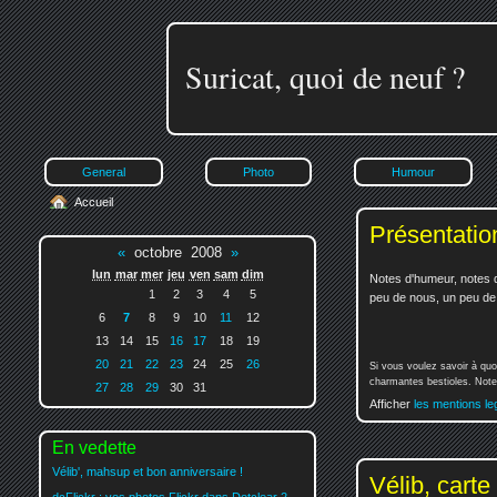
Suricat, quoi de neuf ?
General
Photo
Humour
Accueil
Présentatio
«
octobre 2008
»
lun
mar
mer
jeu
ven
sam
dim
Notes d'humeur, notes d
1
2
3
4
5
peu de nous, un peu de v
6
7
8
9
10
11
12
13
14
15
16
17
18
19
20
21
22
23
24
25
26
Si vous voulez savoir à quo
charmantes bestioles. Notez
27
28
29
30
31
Afficher
les mentions le
En vedette
Vélib', mahsup et bon anniversaire !
Vélib, carte