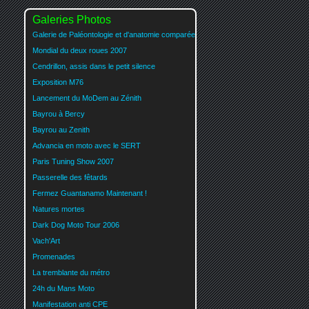
Galeries Photos
Galerie de Paléontologie et d'anatomie comparée
Mondial du deux roues 2007
Cendrillon, assis dans le petit silence
Exposition M76
Lancement du MoDem au Zénith
Bayrou à Bercy
Bayrou au Zenith
Advancia en moto avec le SERT
Paris Tuning Show 2007
Passerelle des fêtards
Fermez Guantanamo Maintenant !
Natures mortes
Dark Dog Moto Tour 2006
Vach'Art
Promenades
La tremblante du métro
24h du Mans Moto
Manifestation anti CPE