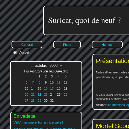
Suricat, quoi de neuf ?
General
Photo
Humour
Accueil
Présentatio
«
octobre 2008
»
lun
mar
mer
jeu
ven
sam
dim
Notes d'humeur, notes d
1
2
3
4
5
peu de nous, un peu de v
6
7
8
9
10
11
12
13
14
15
16
17
18
19
20
21
22
23
24
25
26
Si vous voulez savoir à quo
charmantes bestioles. Notez
27
28
29
30
31
Afficher
les mentions le
En vedette
Vélib', mahsup et bon anniversaire !
Mortel Scoo