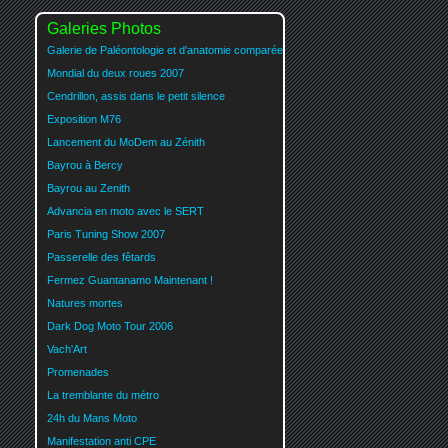
Galeries Photos
Galerie de Paléontologie et d'anatomie comparée
Mondial du deux roues 2007
Cendrillon, assis dans le petit silence
Exposition M76
Lancement du MoDem au Zénith
Bayrou à Bercy
Bayrou au Zenith
Advancia en moto avec le SERT
Paris Tuning Show 2007
Passerelle des fêtards
Fermez Guantanamo Maintenant !
Natures mortes
Dark Dog Moto Tour 2006
Vach'Art
Promenades
La tremblante du métro
24h du Mans Moto
Manifestation anti CPE