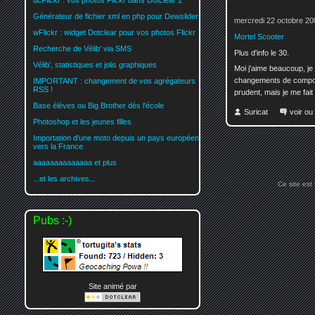
dcFlickr : vos photos Flickr dans Dotclear 2
Générateur de fichier xml en php pour Dewslider
mercredi 22 octobre 20
wFlickr : widget Dotclear pour vos photos Flickr
Mortel Scooter
Recherche de Vélib' via SMS
Plus d'info le 30.
Vélib', statistiques et jolis graphiques
Moi j'aime beaucoup, j
changements de comporte
IMPORTANT : changement de vos agrégateurs
RSS !
prudent, mais je me fait
Base élèves ou Big Brother dès l'école
Suricat
voir ou
Photoshop et les jeunes filles
Importation d'une moto depuis un pays européen
vers la France
aaaaaaaaaaaaaa et plus
...et les archives...
Ce site est
Pubs :-)
Site animé par