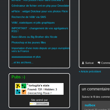
dcFlickr : vos photos Flickr dans Dotclear 2
Générateur de fichier xml en php pour Dewslider
wFlickr : widget Dotclear pour vos photos Flickr
Recherche de Vélib' via SMS
Vélib', statistiques et jolis graphiques
IMPORTANT : changement de vos agrégateurs
RSS !
Base élèves ou Big Brother dès l'école
Photoshop et les jeunes filles
Importation d'une moto depuis un pays européen
vers la France
aaaaaaaaaaaaaa et plus
...et les archives...
Suricat
Comme
« Article précédent
Pubs :-)
un commentaire
Suivez le fil des comm
Site animé par
nulbox
Le jeudi 30 octobre 