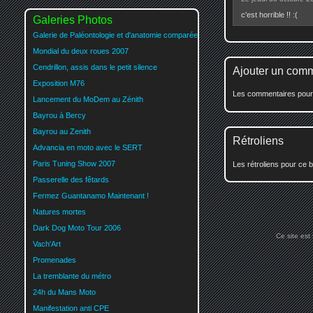
c'est horrible !! :(
Galeries Photos
Galerie de Paléontologie et d'anatomie comparée
Mondial du deux roues 2007
Cendrillon, assis dans le petit silence
Ajouter un com
Exposition M76
Les commentaires pour c
Lancement du MoDem au Zénith
Bayrou à Bercy
Bayrou au Zenith
Rétroliens
Advancia en moto avec le SERT
Paris Tuning Show 2007
Les rétroliens pour ce b
Passerelle des fêtards
Fermez Guantanamo Maintenant !
Natures mortes
Dark Dog Moto Tour 2006
Ce site est
Vach'Art
Promenades
La tremblante du métro
24h du Mans Moto
Manifestation anti CPE