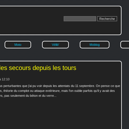
Moto
Vélib'
Moblog
des secours depuis les tours
à 12:10
us perturbantes que j'ai pu voir depuis les attentats du 11 septembre. On pense ce que
s, théorie du complot ou attaque extérieure, mais l'on oublie parfois qu'il y avait des
s, pas seulement du béton et du verre...