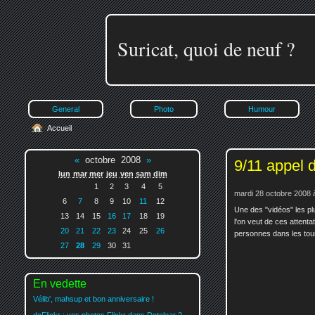
Suricat, quoi de neuf ?
General
Photo
Humour
Accueil
«
octobre 2008
»
9/11 appel 
lun
mar
mer
jeu
ven
sam
dim
1
2
3
4
5
mardi 28 octobre 2008 
6
7
8
9
10
11
12
Une des "vidéos" les pl
13
14
15
16
17
18
19
l'on veut de ces attentat
20
21
22
23
24
25
26
personnes dans les tour
27
28
29
30
31
En vedette
Vélib', mahsup et bon anniversaire !