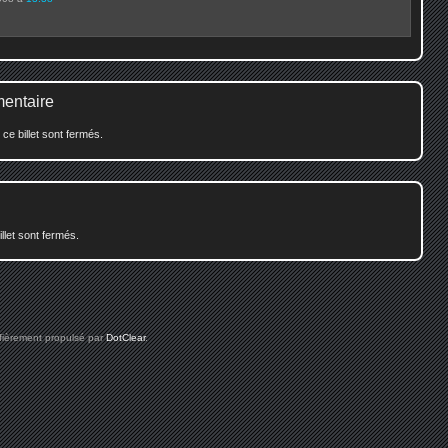
mentaire
e billet sont fermés.
illet sont fermés.
 fièrement propulsé par
DotClear
.