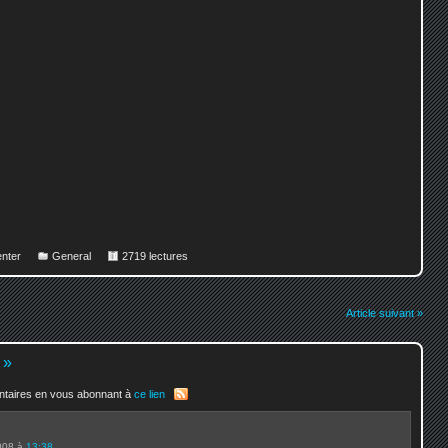
nter
General
2719 lectures
Article suivant »
»
entaires en vous abonnant à
ce lien
2008 à
13:38