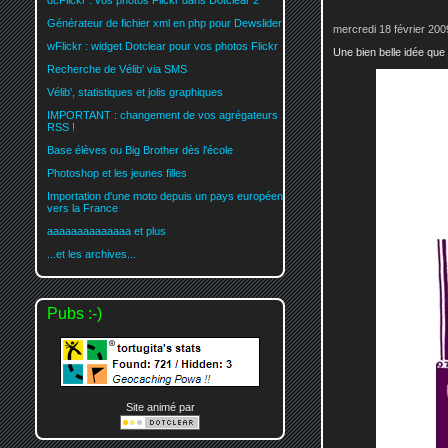
dcFlickr : vos photos Flickr dans Dotclear 2
Générateur de fichier xml en php pour Dewslider
mercredi 18 février 200
wFlickr : widget Dotclear pour vos photos Flickr
Une bien belle idée que 
Recherche de Vélib' via SMS
Vélib', statistiques et jolis graphiques
IMPORTANT : changement de vos agrégateurs
RSS !
Base élèves ou Big Brother dès l'école
Photoshop et les jeunes filles
Importation d'une moto depuis un pays européen
vers la France
aaaaaaaaaaaaaa et plus
...et les archives...
Pubs :-)
Site animé par