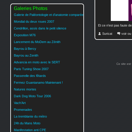
Galeries Photos
Galerie de Paléontologie et d'anatomie comparée
Mondial du deux roues 2007
Et ce n'est pas faute de
Cendrillon, assis dans le petit silence
Suricat
voir ou
Exposition M76
Lancement du MoDem au Zénith
Bayrou à Bercy
Bayrou au Zenith
Advancia en moto avec le SERT
Ce site est
Paris Tuning Show 2007
Passerelle des fêtards
Fermez Guantanamo Maintenant !
Natures mortes
Dark Dog Moto Tour 2006
Vach'Art
Promenades
La tremblante du métro
24h du Mans Moto
Manifestation anti CPE