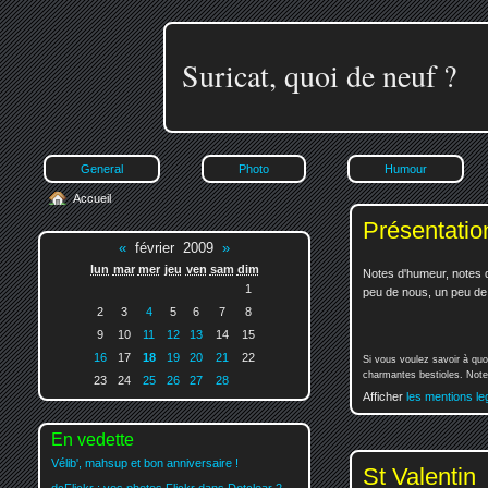
Suricat, quoi de neuf ?
General
Photo
Humour
Accueil
Présentatio
«
février 2009
»
lun
mar
mer
jeu
ven
sam
dim
Notes d'humeur, notes d
1
peu de nous, un peu de v
2
3
4
5
6
7
8
9
10
11
12
13
14
15
16
17
18
19
20
21
22
Si vous voulez savoir à quo
charmantes bestioles. Notez
23
24
25
26
27
28
Afficher
les mentions le
En vedette
Vélib', mahsup et bon anniversaire !
St Valentin