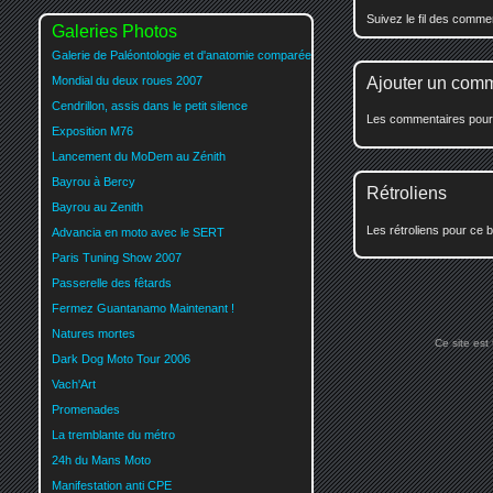
Suivez le fil des comm
Galeries Photos
Galerie de Paléontologie et d'anatomie comparée
Mondial du deux roues 2007
Ajouter un com
Cendrillon, assis dans le petit silence
Les commentaires pour c
Exposition M76
Lancement du MoDem au Zénith
Bayrou à Bercy
Rétroliens
Bayrou au Zenith
Les rétroliens pour ce b
Advancia en moto avec le SERT
Paris Tuning Show 2007
Passerelle des fêtards
Fermez Guantanamo Maintenant !
Natures mortes
Ce site est
Dark Dog Moto Tour 2006
Vach'Art
Promenades
La tremblante du métro
24h du Mans Moto
Manifestation anti CPE