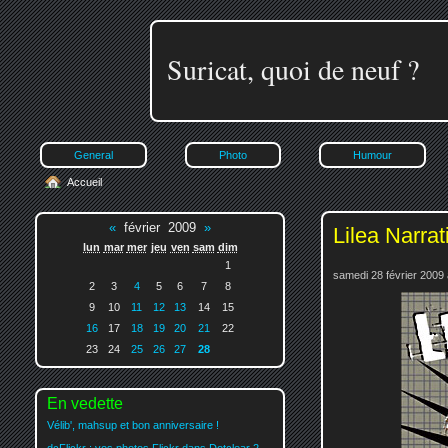
Suricat, quoi de neuf ?
General
Photo
Humour
Accueil
«
février 2009
»
Lilea Narrat
lun
mar
mer
jeu
ven
sam
dim
1
samedi 28 février 2009 
2
3
4
5
6
7
8
9
10
11
12
13
14
15
16
17
18
19
20
21
22
23
24
25
26
27
28
En vedette
Vélib', mahsup et bon anniversaire !