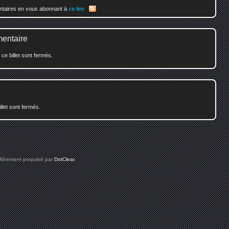
entaires en vous abonnant à
ce lien
mentaire
e billet sont fermés.
illet sont fermés.
 fièrement propulsé par
DotClear
.