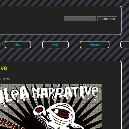
Moto
Vélib'
Moblog
ive
à 12:10