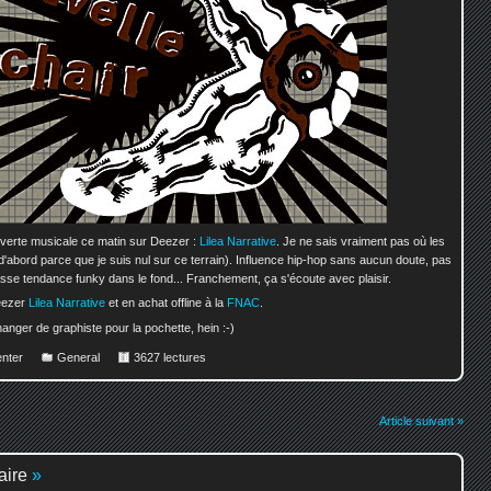
verte musicale ce matin sur Deezer :
Lilea Narrative
. Je ne sais vraiment pas où les
'abord parce que je suis nul sur ce terrain). Influence hip-hop sans aucun doute, pas
sse tendance funky dans le fond... Franchement, ça s'écoute avec plaisir.
eezer
Lilea Narrative
et en achat offline à la
FNAC
.
anger de graphiste pour la pochette, hein :-)
nter
General
3627 lectures
Article suivant »
aire
»