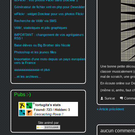
dcFlickr : vos photos Flickr dans Dotclear 2
Générateur de fichier xml en php pour Dewslider
wFlickr : widget Dotclear pour vos photos Flickr
Recherche de Vélib' via SMS
Vélib', statistiques et jolis graphiques
IMPORTANT : changement de vos agrégateurs
RSS !
Base élèves ou Big Brother dès l'école
Photoshop et les jeunes filles
Importation d'une moto depuis un pays européen
vers la France
Une bonne petite décou
aaaaaaaaaaaaaa et plus
classer musicalement (d
mal de scratch, une gro
...et les archives...
En écoute online sur D
(même si, amho, faut ch
Pubs :-)
Suricat
Comme
« Article précédent
Site animé par
aucun comment