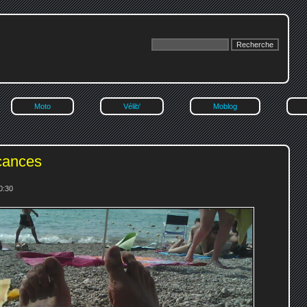
Moto
Vélib'
Moblog
cances
10:30