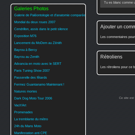
Tu es blanc comme un 
Galeries Photos
Galerie de Paléontologie et d'anatomie comparée
Mondial du deux roues 2007
Ajouter un com
Cendrillon, assis dans le petit silence
Exposition M76
Les commentaires pour c
Lancement du MoDem au Zénith
Bayrou à Bercy
Rétroliens
Bayrou au Zenith
Advancia en moto avec le SERT
Les rétroliens pour ce b
Paris Tuning Show 2007
Passerelle des fêtards
Fermez Guantanamo Maintenant !
Natures mortes
Ce site est
Dark Dog Moto Tour 2006
Vach'Art
Promenades
La tremblante du métro
24h du Mans Moto
Manifestation anti CPE