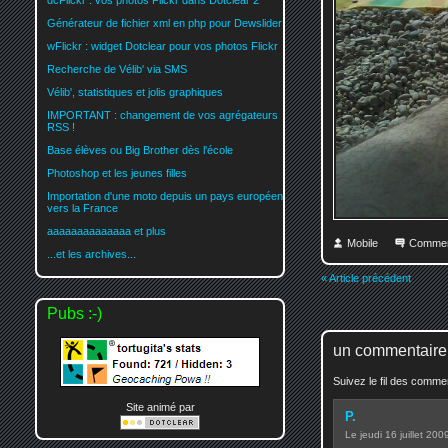
dcFlickr : vos photos Flickr dans Dotclear 2
Générateur de fichier xml en php pour Dewslider
wFlickr : widget Dotclear pour vos photos Flickr
Recherche de Vélib' via SMS
Vélib', statistiques et jolis graphiques
IMPORTANT : changement de vos agrégateurs
RSS !
Base élèves ou Big Brother dès l'école
Photoshop et les jeunes filles
Importation d'une moto depuis un pays européen
vers la France
aaaaaaaaaaaaaa et plus
Mobile
Commen
...et les archives...
« Article précédent
Pubs :-)
un commentaire
Suivez le fil des comm
Site animé par
P.
Le jeudi 16 juillet 20