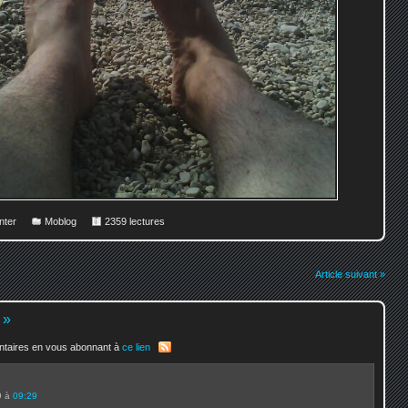
ter
Moblog
2359 lectures
Article suivant »
»
entaires en vous abonnant à
ce lien
09 à
09:29