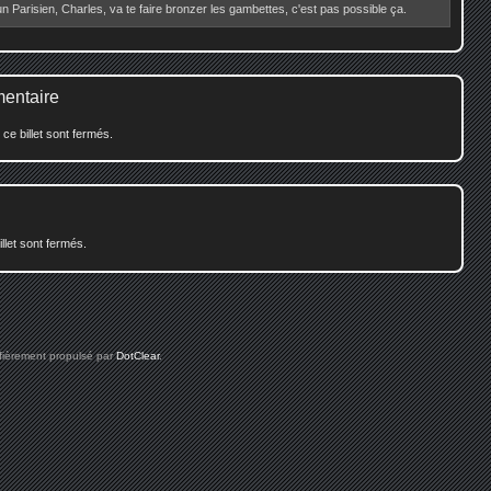
Parisien, Charles, va te faire bronzer les gambettes, c'est pas possible ça.
mentaire
e billet sont fermés.
illet sont fermés.
 fièrement propulsé par
DotClear
.