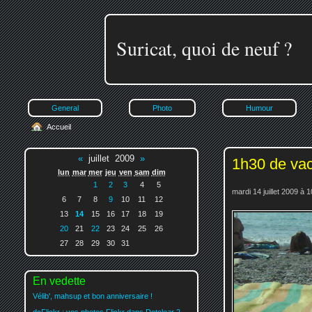
Suricat, quoi de neuf ?
General
Photo
Humour
Accueil
«
juillet 2009
»
1h30 de va
lun
mar
mer
jeu
ven
sam
dim
1
2
3
4
5
mardi 14 juillet 2009 à 
6
7
8
9
10
11
12
13
14
15
16
17
18
19
20
21
22
23
24
25
26
27
28
29
30
31
En vedette
Vélib', mahsup et bon anniversaire !