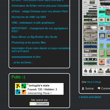
dcFlickr : vos photos Flickr dans Dotclear 2
Générateur de fichier xml en php pour Dewslider
wFlickr : widget Dotclear pour vos photos Flickr
Recherche de Vélib' via SMS
Vélib', statistiques et jolis graphiques
IMPORTANT : changement de vos agrégateurs
RSS !
Base élèves ou Big Brother dès l'école
Photoshop et les jeunes filles
Importation d'une moto depuis un pays européen
vers la France
aaaaaaaaaaaaaa et plus
...et les archives...
Pubs :-)
(Via
Hack A Day
)
Suricat
Comme
« Article précédent
Site animé par