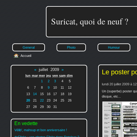
Suricat, quoi de neuf ?
General
Photo
Humour
Accueil
«
juillet 2009
»
Le poster po
lun
mar
mer
jeu
ven
sam
dim
1
2
3
4
5
lundi 20 juillet 2009 à 1
6
7
8
9
10
11
12
Un (superbe) poster qu
13
14
15
16
17
18
19
disque, etc...
20
21
22
23
24
25
26
27
28
29
30
31
En vedette
Vélib', mahsup et bon anniversaire !