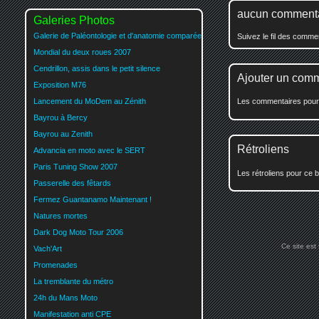
aucun comment
Galeries Photos
Galerie de Paléontologie et d'anatomie comparée
Suivez le fil des comm
Mondial du deux roues 2007
Cendrillon, assis dans le petit silence
Ajouter un com
Exposition M76
Lancement du MoDem au Zénith
Les commentaires pour c
Bayrou à Bercy
Bayrou au Zenith
Rétroliens
Advancia en moto avec le SERT
Paris Tuning Show 2007
Les rétroliens pour ce b
Passerelle des fêtards
Fermez Guantanamo Maintenant !
Natures mortes
Dark Dog Moto Tour 2006
Ce site est
Vach'Art
Promenades
La tremblante du métro
24h du Mans Moto
Manifestation anti CPE