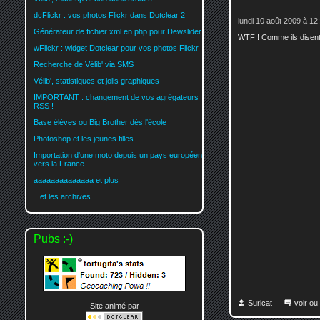
dcFlickr : vos photos Flickr dans Dotclear 2
lundi 10 août 2009 à 12
Générateur de fichier xml en php pour Dewslider
WTF ! Comme ils disent d
wFlickr : widget Dotclear pour vos photos Flickr
Recherche de Vélib' via SMS
Vélib', statistiques et jolis graphiques
IMPORTANT : changement de vos agrégateurs
RSS !
Base élèves ou Big Brother dès l'école
Photoshop et les jeunes filles
Importation d'une moto depuis un pays européen
vers la France
aaaaaaaaaaaaaa et plus
...et les archives...
Pubs :-)
Suricat
voir ou
Site animé par