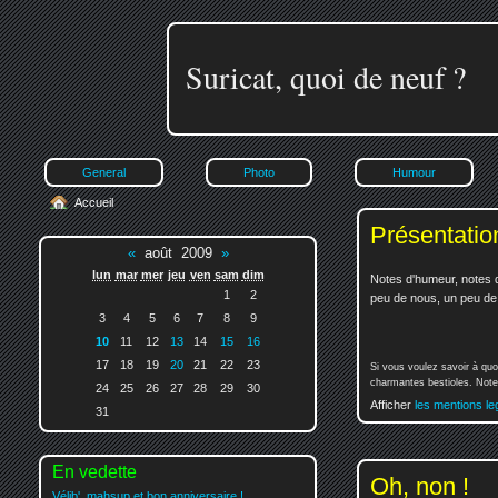
Suricat, quoi de neuf ?
General
Photo
Humour
Accueil
Présentatio
«
août 2009
»
lun
mar
mer
jeu
ven
sam
dim
Notes d'humeur, notes d
1
2
peu de nous, un peu de v
3
4
5
6
7
8
9
10
11
12
13
14
15
16
17
18
19
20
21
22
23
Si vous voulez savoir à quo
charmantes bestioles. Notez
24
25
26
27
28
29
30
Afficher
les mentions le
31
En vedette
Oh, non !
Vélib', mahsup et bon anniversaire !