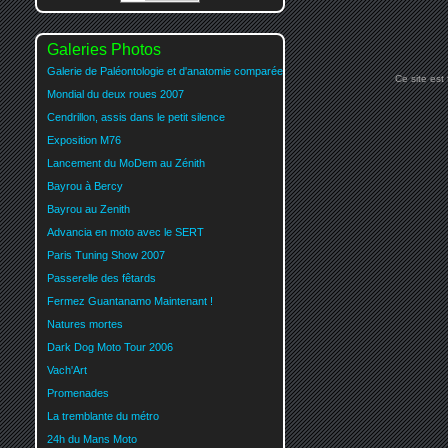
Galeries Photos
Galerie de Paléontologie et d'anatomie comparée
Ce site est
Mondial du deux roues 2007
Cendrillon, assis dans le petit silence
Exposition M76
Lancement du MoDem au Zénith
Bayrou à Bercy
Bayrou au Zenith
Advancia en moto avec le SERT
Paris Tuning Show 2007
Passerelle des fêtards
Fermez Guantanamo Maintenant !
Natures mortes
Dark Dog Moto Tour 2006
Vach'Art
Promenades
La tremblante du métro
24h du Mans Moto