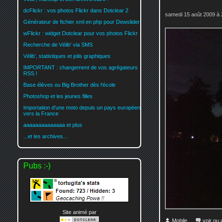
dcFlickr : vos photos Flickr dans Dotclear 2
samedi 15 août 2009 à 
Générateur de fichier xml en php pour Dewslider
wFlickr : widget Dotclear pour vos photos Flickr
Recherche de Vélib' via SMS
Vélib', statistiques et jolis graphiques
IMPORTANT : changement de vos agrégateurs
RSS !
Base élèves ou Big Brother dès l'école
Photoshop et les jeunes filles
Importation d'une moto depuis un pays européen
vers la France
aaaaaaaaaaaaaa et plus
...et les archives...
Pubs :-)
Site animé par
Mobile
voir ou