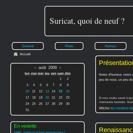
Suricat, quoi de neuf ?
General
Photo
Humour
Accueil
Présentatio
«
août 2009
»
lun
mar
mer
jeu
ven
sam
dim
Notes d'humeur, notes d
1
2
peu de nous, un peu de v
3
4
5
6
7
8
9
10
11
12
13
14
15
16
17
18
19
20
21
22
23
Si vous voulez savoir à quo
charmantes bestioles. Notez
24
25
26
27
28
29
30
Afficher
les mentions le
31
En vedette
Renaissance
Vélib', mahsup et bon anniversaire !