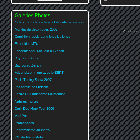
Galeries Photos
Galerie de Paléontologie et d'anatomie comparée
Mondial du deux roues 2007
Ce site est
Cendrillon, assis dans le petit silence
Exposition M76
Lancement du MoDem au Zénith
Bayrou à Bercy
Bayrou au Zenith
Advancia en moto avec le SERT
Paris Tuning Show 2007
Passerelle des fêtards
Fermez Guantanamo Maintenant !
Natures mortes
Dark Dog Moto Tour 2006
Vach'Art
Promenades
La tremblante du métro
24h du Mans Moto