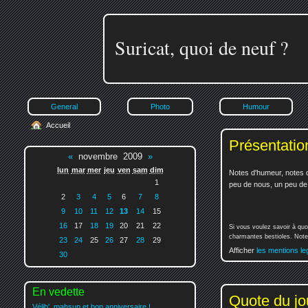
Suricat, quoi de neuf ?
General
Photo
Humour
Accueil
Présentatio
«
novembre 2009
»
lun
mar
mer
jeu
ven
sam
dim
Notes d'humeur, notes d
1
peu de nous, un peu de v
2
3
4
5
6
7
8
9
10
11
12
13
14
15
16
17
18
19
20
21
22
Si vous voulez savoir à quo
charmantes bestioles. Notez
23
24
25
26
27
28
29
Afficher
les mentions le
30
En vedette
Quote du jo
Vélib', mahsup et bon anniversaire !