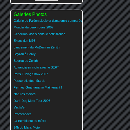
Galeries Photos
Galerie de Paléontologie et d'anatomie comparée
Mondial du deux roues 2007
Cendrillon, assis dans le petit silence
Exposition M76
Lancement du MoDem au Zénith
Bayrou à Bercy
Bayrou au Zenith
Advancia en moto avec le SERT
Paris Tuning Show 2007
Passerelle des fêtards
Fermez Guantanamo Maintenant !
Natures mortes
Dark Dog Moto Tour 2006
Vach'Art
Promenades
La tremblante du métro
24h du Mans Moto