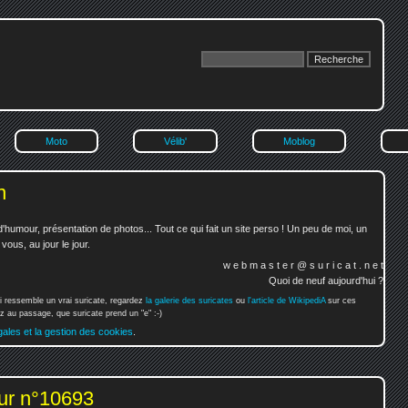
Moto
Vélib'
Moblog
n
'humour, présentation de photos... Tout ce qui fait un site perso ! Un peu de moi, un
ous, au jour le jour.
w e b m a s t e r @ s u r i c a t . n e t
Quoi de neuf aujourd'hui ?
i ressemble un vrai suricate, regardez
la galerie des suricates
ou
l'article de WikipediA
sur ces
 au passage, que suricate prend un "e" :-)
gales et la gestion des cookies
.
ur n°10693