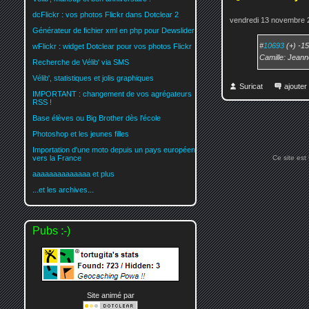
dcFlickr : vos photos Flickr dans Dotclear 2
vendredi 13 novembre 
Générateur de fichier xml en php pour Dewslider
#
10693
(+) -15
wFlickr : widget Dotclear pour vos photos Flickr
Camille: Jeanne 
Recherche de Vélib' via SMS
Vélib', statistiques et jolis graphiques
Suricat
ajoute
IMPORTANT : changement de vos agrégateurs
RSS !
Base élèves ou Big Brother dès l'école
Photoshop et les jeunes filles
Importation d'une moto depuis un pays européen
Ce site est
vers la France
aaaaaaaaaaaaaa et plus
...et les archives...
Pubs :-)
Site animé par