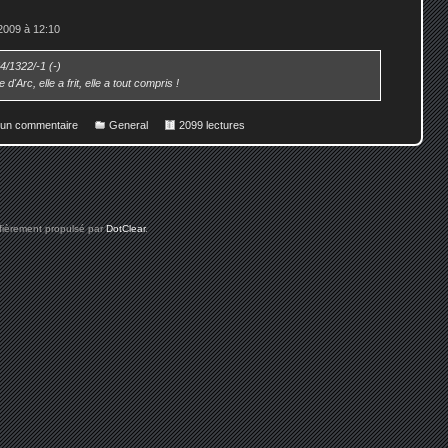
2009 à 12:10
4/1322/-1 (-)
d'Arc, elle a frit, elle a tout compris !
r un commentaire
General
2099 lectures
 fièrement propulsé par
DotClear
.