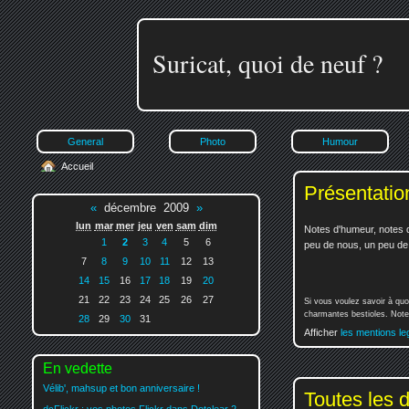
Suricat, quoi de neuf ?
General
Photo
Humour
Accueil
Présentatio
«
décembre 2009
»
lun
mar
mer
jeu
ven
sam
dim
Notes d'humeur, notes d
1
2
3
4
5
6
peu de nous, un peu de v
7
8
9
10
11
12
13
14
15
16
17
18
19
20
21
22
23
24
25
26
27
Si vous voulez savoir à quo
charmantes bestioles. Notez
28
29
30
31
Afficher
les mentions le
En vedette
Vélib', mahsup et bon anniversaire !
Toutes les 