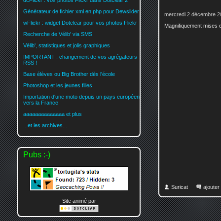
dcFlickr : vos photos Flickr dans Dotclear 2
Générateur de fichier xml en php pour Dewslider
mercredi 2 décembre 2
wFlickr : widget Dotclear pour vos photos Flickr
Magnifiquement mises 
Recherche de Vélib' via SMS
Vélib', statistiques et jolis graphiques
IMPORTANT : changement de vos agrégateurs
RSS !
Base élèves ou Big Brother dès l'école
Photoshop et les jeunes filles
Importation d'une moto depuis un pays européen
vers la France
aaaaaaaaaaaaaa et plus
...et les archives...
Pubs :-)
Suricat
ajoute
Site animé par