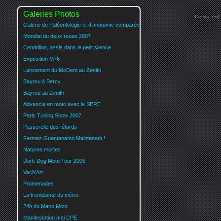
Galeries Photos
Ce site est
Galerie de Paléontologie et d'anatomie comparée
Mondial du deux roues 2007
Cendrillon, assis dans le petit silence
Exposition M76
Lancement du MoDem au Zénith
Bayrou à Bercy
Bayrou au Zenith
Advancia en moto avec le SERT
Paris Tuning Show 2007
Passerelle des fêtards
Fermez Guantanamo Maintenant !
Natures mortes
Dark Dog Moto Tour 2006
Vach'Art
Promenades
La tremblante du métro
24h du Mans Moto
Manifestation anti CPE