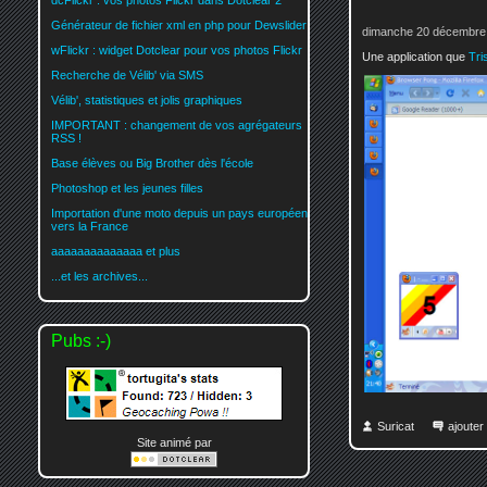
dcFlickr : vos photos Flickr dans Dotclear 2
Générateur de fichier xml en php pour Dewslider
dimanche 20 décembre 
wFlickr : widget Dotclear pour vos photos Flickr
Une application que
Tri
Recherche de Vélib' via SMS
Vélib', statistiques et jolis graphiques
IMPORTANT : changement de vos agrégateurs
RSS !
Base élèves ou Big Brother dès l'école
Photoshop et les jeunes filles
Importation d'une moto depuis un pays européen
vers la France
aaaaaaaaaaaaaa et plus
...et les archives...
Pubs :-)
Suricat
ajoute
Site animé par