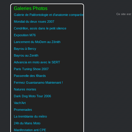
Galeries Photos
Ce site est
Galerie de Paléontologie et d'anatomie comparée
Mondial du deux roues 2007
Cendrillon, assis dans le petit silence
Exposition M76
Lancement du MoDem au Zénith
Bayrou à Bercy
Bayrou au Zenith
Advancia en moto avec le SERT
Paris Tuning Show 2007
Passerelle des fêtards
Fermez Guantanamo Maintenant !
Natures mortes
Dark Dog Moto Tour 2006
Vach'Art
Promenades
La tremblante du métro
24h du Mans Moto
Manifestation anti CPE