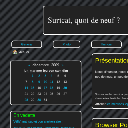
Suricat, quoi de neuf ?
General
Photo
Humour
Accueil
Présentatio
«
décembre 2009
»
lun
mar
mer
jeu
ven
sam
dim
Notes d'humeur, notes d
1
2
3
4
5
6
peu de nous, un peu de v
7
8
9
10
11
12
13
14
15
16
17
18
19
20
21
22
23
24
25
26
27
Si vous voulez savoir à quo
charmantes bestioles. Notez
28
29
30
31
Afficher
les mentions le
En vedette
Vélib', mahsup et bon anniversaire !
Browser Po