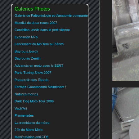
Galeries Photos
Galerie de Paléontologie et d'anatomie comparée
Mondial du deux roues 2007
Cendrillon, assis dans le petit silence
Exposition M76
Lancement du MoDem au Zénith
Bayrou à Bercy
Bayrou au Zenith
Advancia en moto avec le SERT
Paris Tuning Show 2007
Passerelle des fêtards
Fermez Guantanamo Maintenant !
Natures mortes
Dark Dog Moto Tour 2006
Vach'Art
Promenades
La tremblante du métro
24h du Mans Moto
Manifestation anti CPE