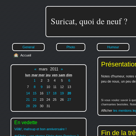
Suricat, quoi de neuf ?
General
Photo
Humour
Accueil
Présentatio
«
mars 2011
»
lun
mar
mer
jeu
ven
sam
dim
Notes d'humeur, notes d
1
2
3
4
5
6
peu de nous, un peu de v
7
8
9
10
11
12
13
14
15
16
17
18
19
20
21
22
23
24
25
26
27
Si vous voulez savoir à quo
charmantes bestioles. Notez
28
29
30
31
Afficher
les mentions le
En vedette
Vélib', mahsup et bon anniversaire !
Fin de la tr