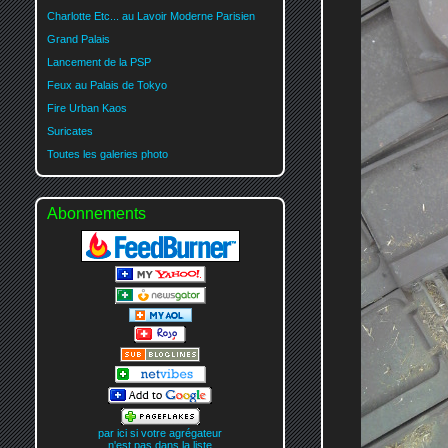
Charlotte Etc... au Lavoir Moderne Parisien
Grand Palais
Lancement de la PSP
Feux au Palais de Tokyo
Fire Urban Kaos
Suricates
Toutes les galeries photo
Abonnements
par ici si votre agrégateur
n'est pas dans la liste