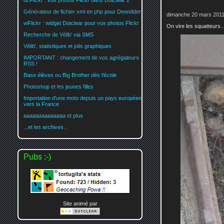
dcFlickr : vos photos Flickr dans Dotclear 2
Générateur de fichier xml en php pour Dewslider
dimanche 20 mars 2011
wFlickr : widget Dotclear pour vos photos Flickr
On vire les squatteurs..
Recherche de Vélib' via SMS
Vélib', statistiques et jolis graphiques
IMPORTANT : changement de vos agrégateurs
RSS !
Base élèves ou Big Brother dès l'école
Photoshop et les jeunes filles
Importation d'une moto depuis un pays européen
vers la France
aaaaaaaaaaaaaa et plus
...et les archives...
Pubs :-)
Site animé par