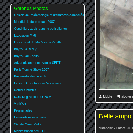
Galeries Photos
Galerie de Paléontologie et d'anatomie comparée
Mondial du deux roues 2007
Cendrillon, assis dans le petit silence
Exposition M76
Lancement du MoDem au Zénith
Bayrou à Bercy
Bayrou au Zenith
Advancia en moto avec le SERT
Paris Tuning Show 2007
Passerelle des fêtards
Fermez Guantanamo Maintenant !
Natures mortes
Mobile
ajouter
Dark Dog Moto Tour 2006
Vach'Art
Promenades
Belle ampo
La tremblante du métro
24h du Mans Moto
dimanche 27 mars 2011
Manifestation anti CPE