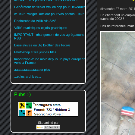
dcFlickr : vos photos Flickr dans Dotclear 2
Générateur de fichier xml en php pour Dewslider
dimanche 27 mars 2011
wFlickr : widget Dotclear pour vos photos Flickr
En cherchant un emplac
cache de 2002 !
Recherche de Vélib' via SMS
Pas de reference, mais 
Vélib', statistiques et jolis graphiques
IMPORTANT : changement de vos agrégateurs
RSS !
Base élèves ou Big Brother dès l'école
Photoshop et les jeunes filles
Importation d'une moto depuis un pays européen
vers la France
aaaaaaaaaaaaaa et plus
...et les archives...
Pubs :-)
Site animé par