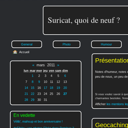
Suricat, quoi de neuf ?
General
Photo
Humour
Accueil
Présentatio
«
mars 2011
»
lun
mar
mer
jeu
ven
sam
dim
Notes d'humeur, notes d
1
2
3
4
5
6
peu de nous, un peu de v
7
8
9
10
11
12
13
14
15
16
17
18
19
20
21
22
23
24
25
26
27
Si vous voulez savoir à quo
charmantes bestioles. Notez
28
29
30
31
Afficher
les mentions le
En vedette
Vélib', mahsup et bon anniversaire !
Geocaching