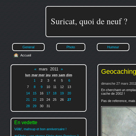
Suricat, quoi de neuf ?
General
Photo
Humour
Accueil
«
mars 2011
»
Geocaching
lun
mar
mer
jeu
ven
sam
dim
1
2
3
4
5
6
dimanche 27 mars 2011
7
8
9
10
11
12
13
En cherchant un emplac
14
15
16
17
18
19
20
cache de 2002 !
21
22
23
24
25
26
27
Pas de reference, mais 
28
29
30
31
En vedette
Vélib', mahsup et bon anniversaire !