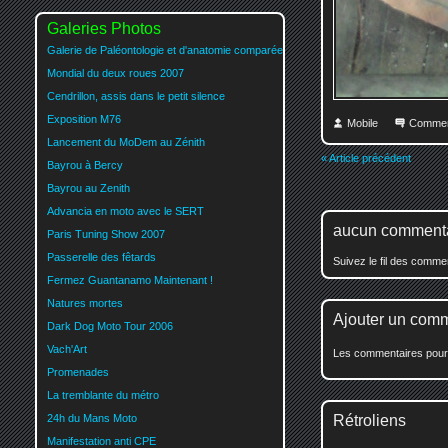
Galeries Photos
Galerie de Paléontologie et d'anatomie comparée
Mondial du deux roues 2007
Cendrillon, assis dans le petit silence
Exposition M76
Mobile
Commen
Lancement du MoDem au Zénith
« Article précédent
Bayrou à Bercy
Bayrou au Zenith
Advancia en moto avec le SERT
aucun comment
Paris Tuning Show 2007
Passerelle des fêtards
Suivez le fil des comm
Fermez Guantanamo Maintenant !
Natures mortes
Ajouter un com
Dark Dog Moto Tour 2006
Vach'Art
Les commentaires pour c
Promenades
La tremblante du métro
24h du Mans Moto
Rétroliens
Manifestation anti CPE