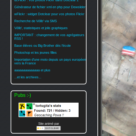
dcFlickr : vos photos Flickr dans Dotclear 2
Générateur de fichier xml en php pour Dewslider
wFlickr : widget Dotclear pour vos photos Flickr
Recherche de Vélib' via SMS
Vélib', statistiques et jolis graphiques
IMPORTANT : changement de vos agrégateurs
RSS !
Base élèves ou Big Brother dès l'école
Photoshop et les jeunes filles
Importation d'une moto depuis un pays européen
vers la France
aaaaaaaaaaaaaa et plus
...et les archives...
Pubs :-)
Site animé par