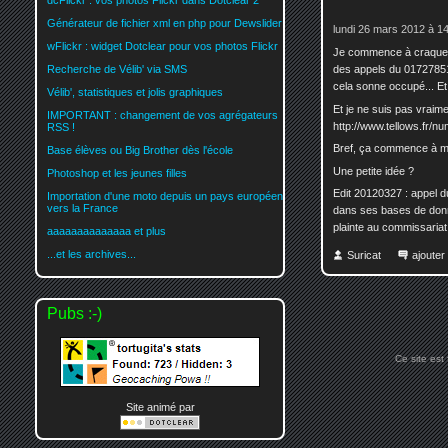
dcFlickr : vos photos Flickr dans Dotclear 2
Générateur de fichier xml en php pour Dewslider
lundi 26 mars 2012 à 1
wFlickr : widget Dotclear pour vos photos Flickr
Je commence à craquer...
des appels du 01727851
Recherche de Vélib' via SMS
cela sonne occupé... Et
Vélib', statistiques et jolis graphiques
Et je ne suis pas vraim
IMPORTANT : changement de vos agrégateurs
http://www.tellows.fr/
RSS !
Bref, ça commence à me
Base élèves ou Big Brother dès l'école
Une petite idée ?
Photoshop et les jeunes filles
Edit 20120327 : appel du
Importation d'une moto depuis un pays européen
vers la France
dans ses bases de donné
plainte au commissariat..
aaaaaaaaaaaaaa et plus
...et les archives...
Suricat
ajoute
Pubs :-)
Ce site est
Site animé par