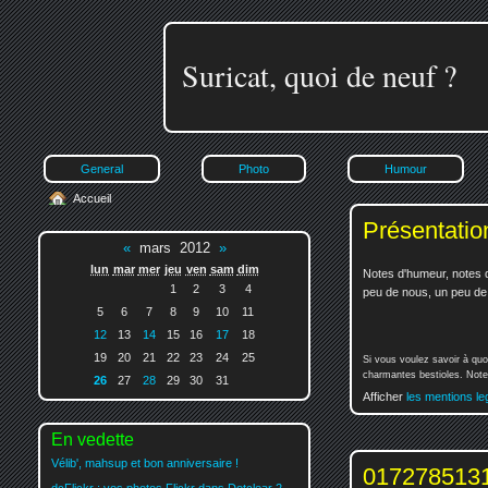
Suricat, quoi de neuf ?
General
Photo
Humour
Accueil
Présentatio
«
mars 2012
»
lun
mar
mer
jeu
ven
sam
dim
Notes d'humeur, notes d
1
2
3
4
peu de nous, un peu de v
5
6
7
8
9
10
11
12
13
14
15
16
17
18
19
20
21
22
23
24
25
Si vous voulez savoir à quo
charmantes bestioles. Notez
26
27
28
29
30
31
Afficher
les mentions le
En vedette
Vélib', mahsup et bon anniversaire !
0172785131