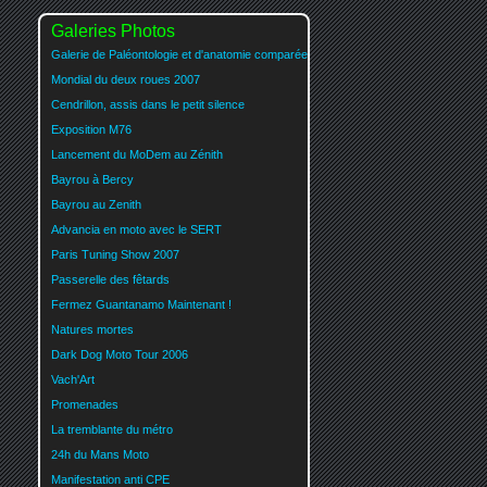
Galeries Photos
Galerie de Paléontologie et d'anatomie comparée
Mondial du deux roues 2007
Cendrillon, assis dans le petit silence
Exposition M76
Lancement du MoDem au Zénith
Bayrou à Bercy
Bayrou au Zenith
Advancia en moto avec le SERT
Paris Tuning Show 2007
Passerelle des fêtards
Fermez Guantanamo Maintenant !
Natures mortes
Dark Dog Moto Tour 2006
Vach'Art
Promenades
La tremblante du métro
24h du Mans Moto
Manifestation anti CPE